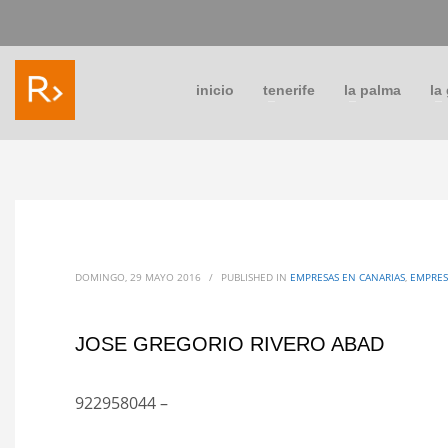
inicio
tenerife
la palma
la
DOMINGO, 29 MAYO 2016
/
PUBLISHED IN
EMPRESAS EN CANARIAS
,
EMPRES
JOSE GREGORIO RIVERO ABAD
922958044 –