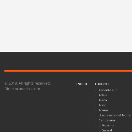
© 2018. All rights reserved.
INICIO
TENERIFE
Directocanarias.com
Tenerife sur
Adeje
Arafo
Arico
Arona
Buenavista del Norte
Candelaria
El Rosario
El Sauzal