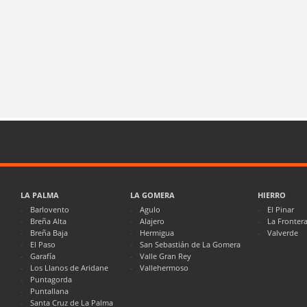
LA PALMA
LA GOMERA
HIERRO
Barlovento
Agulo
El Pinar
Breña Alta
Alajero
La Fronter
Breña Baja
Hermigua
Valverde
El Paso
San Sebastián de La Gomera
Garafía
Valle Gran Rey
Los Llanos de Aridane
Vallehermoso
Puntagorda
Puntallana
Santa Cruz de La Palma