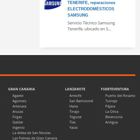
TENERIFE, reparaciones
ELECTRODOMÉSTICOS
SAMSUNG
Servicio Técnico Samsung
Tenerife, ubicado en S...
GRAN CANARIA
LANZAROTE
FUERTEVENTURA
Agaete
Arrecife
Puerto del Rosario
a
Agüimes
San Bartolomé
Tuineje
Artenara
Haria
Pájara
Arucas
Tinajo
La Oliva
Firgas
Teguise
Betancuria
Galdar
Tías
Antigua
Ingenio
Yaiza
La Aldea de San Nicolas
Las Palmas de Gran Canaria