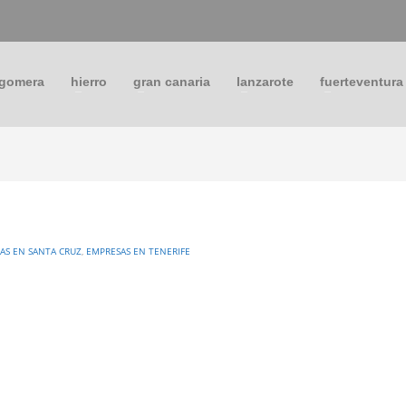
 gomera
hierro
gran canaria
lanzarote
fuerteventura
AS EN SANTA CRUZ
,
EMPRESAS EN TENERIFE