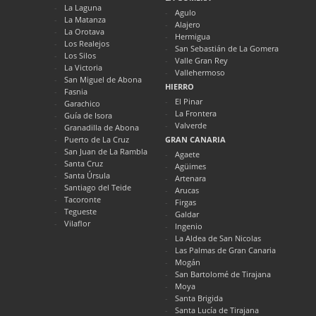
La Laguna
Agulo
La Matanza
Alajero
La Orotava
Hermigua
Los Realejos
San Sebastián de La Gomera
Los Silos
Valle Gran Rey
La Victoria
Vallehermoso
San Miguel de Abona
HIERRO
Fasnia
El Pinar
Garachico
La Frontera
Guía de Isora
Valverde
Granadilla de Abona
Puerto de La Cruz
GRAN CANARIA
San Juan de La Rambla
Agaete
Santa Cruz
Agüimes
Santa Úrsula
Artenara
Santiago del Teide
Arucas
Tacoronte
Firgas
Tegueste
Galdar
Vilaflor
Ingenio
La Aldea de San Nicolas
Las Palmas de Gran Canaria
Mogán
San Bartolomé de Tirajana
Moya
Santa Brigida
Santa Lucía de Tirajana