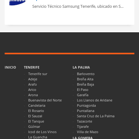
Servicio Técnico Samsung Tenerife, ubicado en S...
INICIO
TENERIFE
LA PALMA
Tenerife sur
Barlovento
Adeje
Breña Alta
Arafo
Breña Baja
Arico
El Paso
Arona
Garafía
Buenavista del Norte
Los Llanos de Aridane
Candelaria
Puntagorda
El Rosario
Puntallana
El Sauzal
Santa Cruz de La Palma
El Tanque
Tazacorte
Güímar
Tijarafe
Icod de Los Vinos
Villa de Mazo
La Guancha
LA GOMERA