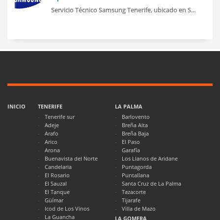
Servicio Técnico Samsung Tenerife, ubicado en S...
INICIO
TENERIFE
LA PALMA
Tenerife sur
Barlovento
Adeje
Breña Alta
Arafo
Breña Baja
Arico
El Paso
Arona
Garafía
Buenavista del Norte
Los Llanos de Aridane
Candelaria
Puntagorda
El Rosario
Puntallana
El Sauzal
Santa Cruz de La Palma
El Tanque
Tazacorte
Güímar
Tijarafe
Icod de Los Vinos
Villa de Mazo
La Guancha
LA GOMERA