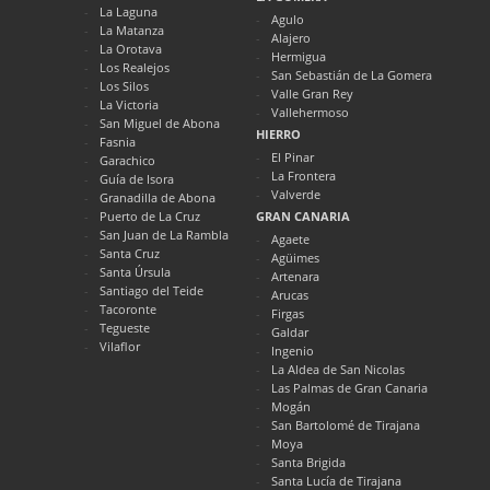
La Laguna
Agulo
La Matanza
Alajero
La Orotava
Hermigua
Los Realejos
San Sebastián de La Gomera
Los Silos
Valle Gran Rey
La Victoria
Vallehermoso
San Miguel de Abona
HIERRO
Fasnia
El Pinar
Garachico
La Frontera
Guía de Isora
Valverde
Granadilla de Abona
Puerto de La Cruz
GRAN CANARIA
San Juan de La Rambla
Agaete
Santa Cruz
Agüimes
Santa Úrsula
Artenara
Santiago del Teide
Arucas
Tacoronte
Firgas
Tegueste
Galdar
Vilaflor
Ingenio
La Aldea de San Nicolas
Las Palmas de Gran Canaria
Mogán
San Bartolomé de Tirajana
Moya
Santa Brigida
Santa Lucía de Tirajana