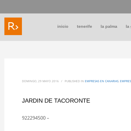
inicio
tenerife
la palma
la
DOMINGO, 29 MAYO 2016
/
PUBLISHED IN
EMPRESAS EN CANARIAS
,
EMPRES
JARDIN DE TACORONTE
922294500 –