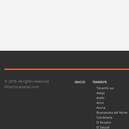
© 2018. All rights reserved.
INICIO
TENERIFE
Directocanarias.com
Tenerife sur
Adeje
Arafo
Arico
Arona
Buenavista del Norte
Candelaria
El Rosario
El Sauzal