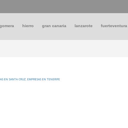
 gomera
hierro
gran canaria
lanzarote
fuerteventura
AS EN SANTA CRUZ
,
EMPRESAS EN TENERIFE