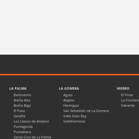
LA PALMA
LA GOMERA
HIERRO
Barlovento
Agulo
El Pinar
Breña Alta
Alajero
La Fronter
Breña Baja
Hermigua
Valverde
El Paso
San Sebastián de La Gomera
Garafía
Valle Gran Rey
Los Llanos de Aridane
Vallehermoso
Puntagorda
Puntallana
Santa Cruz de La Palma