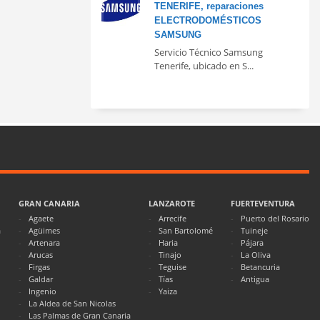
TENERIFE, reparaciones
ELECTRODOMÉSTICOS
SAMSUNG
Servicio Técnico Samsung
Tenerife, ubicado en S...
GRAN CANARIA
LANZAROTE
FUERTEVENTURA
Agaete
Arrecife
Puerto del Rosario
a
Agüimes
San Bartolomé
Tuineje
Artenara
Haria
Pájara
Arucas
Tinajo
La Oliva
Firgas
Teguise
Betancuria
Galdar
Tías
Antigua
Ingenio
Yaiza
La Aldea de San Nicolas
Las Palmas de Gran Canaria