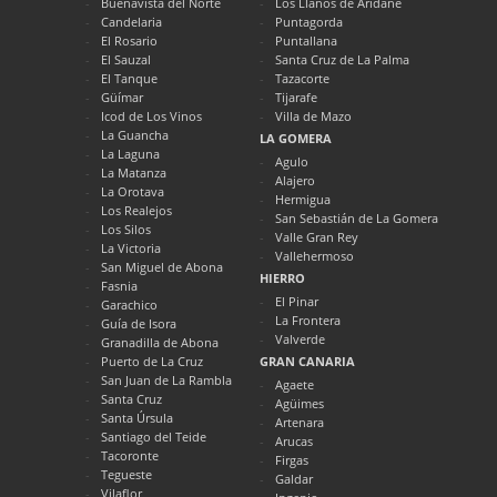
Buenavista del Norte
Los Llanos de Aridane
Candelaria
Puntagorda
El Rosario
Puntallana
El Sauzal
Santa Cruz de La Palma
El Tanque
Tazacorte
Güímar
Tijarafe
Icod de Los Vinos
Villa de Mazo
La Guancha
LA GOMERA
La Laguna
Agulo
La Matanza
Alajero
La Orotava
Hermigua
Los Realejos
San Sebastián de La Gomera
Los Silos
Valle Gran Rey
La Victoria
Vallehermoso
San Miguel de Abona
HIERRO
Fasnia
El Pinar
Garachico
La Frontera
Guía de Isora
Valverde
Granadilla de Abona
Puerto de La Cruz
GRAN CANARIA
San Juan de La Rambla
Agaete
Santa Cruz
Agüimes
Santa Úrsula
Artenara
Santiago del Teide
Arucas
Tacoronte
Firgas
Tegueste
Galdar
Vilaflor