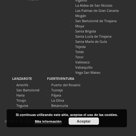
Ingenio
La Aldea de San Nicolas
Las Palmas de Gran Canaria
Mogán
San Bartolomé de Tirajana
Moya
Santa Brigida
Santa Lucía de Tirajana
Santa María de Guía
Tejeda
Telde
Teror
Valleseco
Valsequillo
Vega San Mateo
LANZAROTE
FUERTEVENTURA
Arrecife
Puerto del Rosario
San Bartolomé
Tuineje
Haria
Pájara
Tinajo
La Oliva
Teguise
Betancuria
Tías
Antigua
Si continuas utilizando este sitio, aceptas el uso de las cookies.
Yaiza
Aceptar
© 2018. All rights reserved. Directocanarias.com
Más información