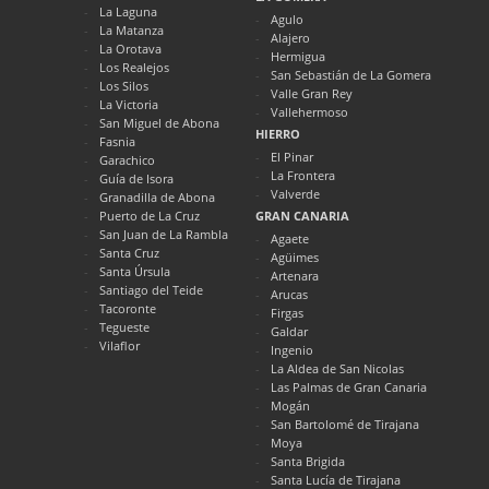
La Laguna
Agulo
La Matanza
Alajero
La Orotava
Hermigua
Los Realejos
San Sebastián de La Gomera
Los Silos
Valle Gran Rey
La Victoria
Vallehermoso
San Miguel de Abona
HIERRO
Fasnia
El Pinar
Garachico
La Frontera
Guía de Isora
Valverde
Granadilla de Abona
Puerto de La Cruz
GRAN CANARIA
San Juan de La Rambla
Agaete
Santa Cruz
Agüimes
Santa Úrsula
Artenara
Santiago del Teide
Arucas
Tacoronte
Firgas
Tegueste
Galdar
Vilaflor
Ingenio
La Aldea de San Nicolas
Las Palmas de Gran Canaria
Mogán
San Bartolomé de Tirajana
Moya
Santa Brigida
Santa Lucía de Tirajana