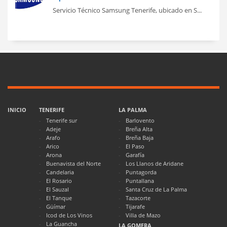
Servicio Técnico Samsung Tenerife, ubicado en S...
INICIO
TENERIFE
LA PALMA
Tenerife sur
Barlovento
Adeje
Breña Alta
Arafo
Breña Baja
Arico
El Paso
Arona
Garafía
Buenavista del Norte
Los Llanos de Aridane
Candelaria
Puntagorda
El Rosario
Puntallana
El Sauzal
Santa Cruz de La Palma
El Tanque
Tazacorte
Güímar
Tijarafe
Icod de Los Vinos
Villa de Mazo
La Guancha
LA GOMERA