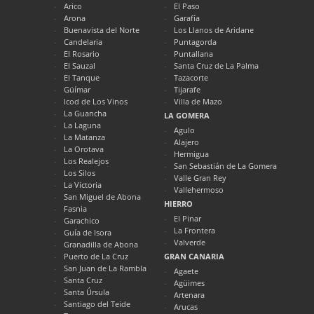
Arico
El Paso
Arona
Garafía
Buenavista del Norte
Los Llanos de Aridane
Candelaria
Puntagorda
El Rosario
Puntallana
El Sauzal
Santa Cruz de La Palma
El Tanque
Tazacorte
Güímar
Tijarafe
Icod de Los Vinos
Villa de Mazo
La Guancha
LA GOMERA
La Laguna
Agulo
La Matanza
Alajero
La Orotava
Hermigua
Los Realejos
San Sebastián de La Gomera
Los Silos
Valle Gran Rey
La Victoria
Vallehermoso
San Miguel de Abona
HIERRO
Fasnia
El Pinar
Garachico
La Frontera
Guía de Isora
Valverde
Granadilla de Abona
Puerto de La Cruz
GRAN CANARIA
San Juan de La Rambla
Agaete
Santa Cruz
Agüimes
Santa Úrsula
Artenara
Santiago del Teide
Arucas