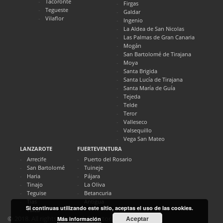
Tacoronte
Firgas
Tegueste
Galdar
Vilaflor
Ingenio
La Aldea de San Nicolas
Las Palmas de Gran Canaria
Mogán
San Bartolomé de Tirajana
Moya
Santa Brigida
Santa Lucía de Tirajana
Santa María de Guía
Tejeda
Telde
Teror
Valleseco
Valsequillo
Vega San Mateo
LANZAROTE
FUERTEVENTURA
Arrecife
Puerto del Rosario
San Bartolomé
Tuineje
Haria
Pájara
Tinajo
La Oliva
Teguise
Betancuria
Tías
Antigua
Si continuas utilizando este sitio, aceptas el uso de las cookies.
Yaiza
Aceptar
© 2018. All rights reserved. Directocanarias.com
Más información