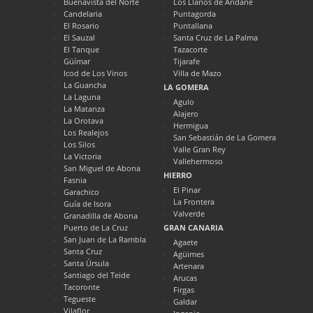
Buenavista del Norte
Los Llanos de Aridane
Candelaria
Puntagorda
El Rosario
Puntallana
El Sauzal
Santa Cruz de La Palma
El Tanque
Tazacorte
Güímar
Tijarafe
Icod de Los Vinos
Villa de Mazo
La Guancha
LA GOMERA
La Laguna
Agulo
La Matanza
Alajero
La Orotava
Hermigua
Los Realejos
San Sebastián de La Gomera
Los Silos
Valle Gran Rey
La Victoria
Vallehermoso
San Miguel de Abona
HIERRO
Fasnia
El Pinar
Garachico
La Frontera
Guía de Isora
Valverde
Granadilla de Abona
Puerto de La Cruz
GRAN CANARIA
San Juan de La Rambla
Agaete
Santa Cruz
Agüimes
Santa Úrsula
Artenara
Santiago del Teide
Arucas
Tacoronte
Firgas
Tegueste
Galdar
Vilaflor