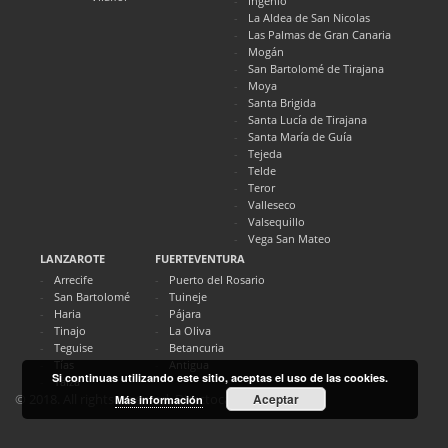
Ingenio
La Aldea de San Nicolas
Las Palmas de Gran Canaria
Mogán
San Bartolomé de Tirajana
Moya
Santa Brigida
Santa Lucía de Tirajana
Santa María de Guía
Tejeda
Telde
Teror
Valleseco
Valsequillo
Vega San Mateo
LANZAROTE
FUERTEVENTURA
Arrecife
Puerto del Rosario
San Bartolomé
Tuineje
Haria
Pájara
Tinajo
La Oliva
Teguise
Betancuria
Tías
Antigua
Si continuas utilizando este sitio, aceptas el uso de las cookies.
Yaiza
Aceptar
© 2018. All rights reserved. Directocanarias.com
Más información