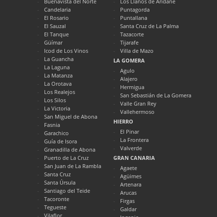
Buenavista del Norte
Los Llanos de Aridane
Candelaria
Puntagorda
El Rosario
Puntallana
El Sauzal
Santa Cruz de La Palma
El Tanque
Tazacorte
Güímar
Tijarafe
Icod de Los Vinos
Villa de Mazo
La Guancha
LA GOMERA
La Laguna
Agulo
La Matanza
Alajero
La Orotava
Hermigua
Los Realejos
San Sebastián de La Gomera
Los Silos
Valle Gran Rey
La Victoria
Vallehermoso
San Miguel de Abona
HIERRO
Fasnia
El Pinar
Garachico
La Frontera
Guía de Isora
Valverde
Granadilla de Abona
Puerto de La Cruz
GRAN CANARIA
San Juan de La Rambla
Agaete
Santa Cruz
Agüimes
Santa Úrsula
Artenara
Santiago del Teide
Arucas
Tacoronte
Firgas
Tegueste
Galdar
Vilaflor