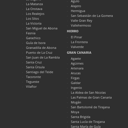
Agulo
La Matanza
Alajero
La Orotava
Hermigua
Los Realejos
San Sebastián de La Gomera
Los Silos
Valle Gran Rey
La Victoria
Vallehermoso
San Miguel de Abona
HIERRO
Fasnia
El Pinar
Garachico
La Frontera
Guía de Isora
Valverde
Granadilla de Abona
Puerto de La Cruz
GRAN CANARIA
San Juan de La Rambla
Agaete
Santa Cruz
Agüimes
Santa Úrsula
Artenara
Santiago del Teide
Arucas
Tacoronte
Firgas
Tegueste
Galdar
Vilaflor
Ingenio
La Aldea de San Nicolas
Las Palmas de Gran Canaria
Mogán
San Bartolomé de Tirajana
Moya
Santa Brigida
Santa Lucía de Tirajana
Santa María de Guía