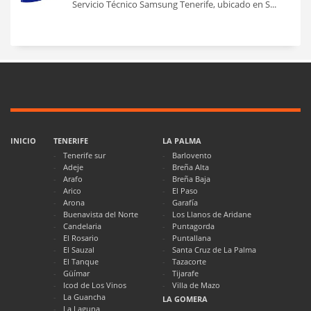
Servicio Técnico Samsung Tenerife, ubicado en S...
INICIO
TENERIFE
LA PALMA
Tenerife sur
Barlovento
Adeje
Breña Alta
Arafo
Breña Baja
Arico
El Paso
Arona
Garafía
Buenavista del Norte
Los Llanos de Aridane
Candelaria
Puntagorda
El Rosario
Puntallana
El Sauzal
Santa Cruz de La Palma
El Tanque
Tazacorte
Güímar
Tijarafe
Icod de Los Vinos
Villa de Mazo
La Guancha
LA GOMERA
La Laguna