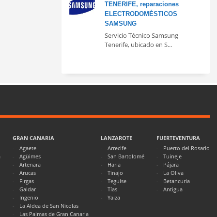
TENERIFE, reparaciones
ELECTRODOMÉSTICOS
SAMSUNG
Servicio Técnico Samsung
Tenerife, ubicado en S...
GRAN CANARIA
LANZAROTE
FUERTEVENTURA
Agaete
Arrecife
Puerto del Rosario
a
Agüimes
San Bartolomé
Tuineje
Artenara
Haria
Pájara
Arucas
Tinajo
La Oliva
Firgas
Teguise
Betancuria
Galdar
Tías
Antigua
Ingenio
Yaiza
La Aldea de San Nicolas
Las Palmas de Gran Canaria