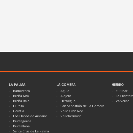
LA PALMA
LA GOMERA
HIERRO
Barlovento
Agulo
El Pinar
Breña Alta
Alajero
La Fronter
Breña Baja
Hermigua
Valverde
El Paso
San Sebastián de La Gomera
Garafía
Valle Gran Rey
Los Llanos de Aridane
Vallehermoso
Puntagorda
Puntallana
Santa Cruz de La Palma