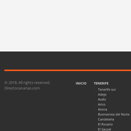
© 2018. All rights reserved.
INICIO
TENERIFE
Directocanarias.com
Tenerife sur
Adeje
Arafo
Arico
Arona
Buenavista del Norte
Candelaria
El Rosario
El Sauzal