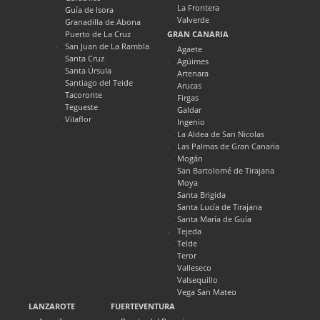
La Frontera
Guía de Isora
Valverde
Granadilla de Abona
Puerto de La Cruz
GRAN CANARIA
San Juan de La Rambla
Agaete
Santa Cruz
Agüimes
Santa Úrsula
Artenara
Santiago del Teide
Arucas
Tacoronte
Firgas
Tegueste
Galdar
Vilaflor
Ingenio
La Aldea de San Nicolas
Las Palmas de Gran Canaria
Mogán
San Bartolomé de Tirajana
Moya
Santa Brigida
Santa Lucía de Tirajana
Santa María de Guía
Tejeda
Telde
Teror
Valleseco
Valsequillo
Vega San Mateo
LANZAROTE
FUERTEVENTURA