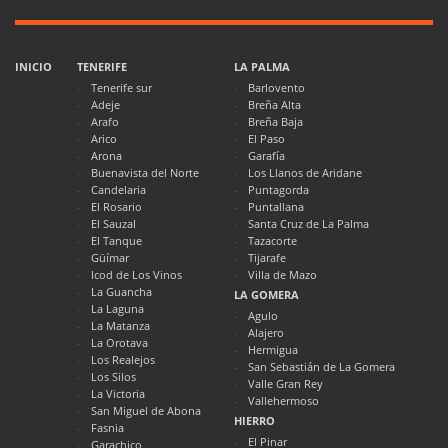
INICIO
TENERIFE
LA PALMA
Tenerife sur
Barlovento
Adeje
Breña Alta
Arafo
Breña Baja
Arico
El Paso
Arona
Garafía
Buenavista del Norte
Los Llanos de Aridane
Candelaria
Puntagorda
El Rosario
Puntallana
El Sauzal
Santa Cruz de La Palma
El Tanque
Tazacorte
Güímar
Tijarafe
Icod de Los Vinos
Villa de Mazo
La Guancha
LA GOMERA
La Laguna
Agulo
La Matanza
Alajero
La Orotava
Hermigua
Los Realejos
San Sebastián de La Gomera
Los Silos
Valle Gran Rey
La Victoria
Vallehermoso
San Miguel de Abona
HIERRO
Fasnia
El Pinar
Garachico