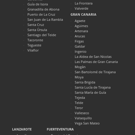
La Frontera
Guía de Isora
Valverde
Granadilla de Abona
Puerto de La Cruz
GRAN CANARIA
San Juan de La Rambla
Agaete
Santa Cruz
Agüimes
Santa Úrsula
Artenara
Santiago del Teide
Arucas
Tacoronte
Firgas
Tegueste
Galdar
Vilaflor
Ingenio
La Aldea de San Nicolas
Las Palmas de Gran Canaria
Mogán
San Bartolomé de Tirajana
Moya
Santa Brigida
Santa Lucía de Tirajana
Santa María de Guía
Tejeda
Telde
Teror
Valleseco
Valsequillo
Vega San Mateo
LANZAROTE
FUERTEVENTURA