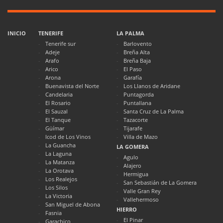
INICIO
TENERIFE
LA PALMA
Tenerife sur
Barlovento
Adeje
Breña Alta
Arafo
Breña Baja
Arico
El Paso
Arona
Garafía
Buenavista del Norte
Los Llanos de Aridane
Candelaria
Puntagorda
El Rosario
Puntallana
El Sauzal
Santa Cruz de La Palma
El Tanque
Tazacorte
Güímar
Tijarafe
Icod de Los Vinos
Villa de Mazo
La Guancha
LA GOMERA
La Laguna
Agulo
La Matanza
Alajero
La Orotava
Hermigua
Los Realejos
San Sebastián de La Gomera
Los Silos
Valle Gran Rey
La Victoria
Vallehermoso
San Miguel de Abona
HIERRO
Fasnia
El Pinar
Garachico