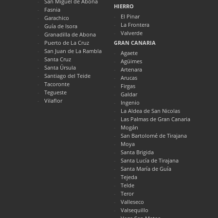
San Miguel de Abona
HIERRO
Fasnia
El Pinar
Garachico
La Frontera
Guía de Isora
Valverde
Granadilla de Abona
Puerto de La Cruz
GRAN CANARIA
San Juan de La Rambla
Agaete
Santa Cruz
Agüimes
Santa Úrsula
Artenara
Santiago del Teide
Arucas
Tacoronte
Firgas
Tegueste
Galdar
Vilaflor
Ingenio
La Aldea de San Nicolas
Las Palmas de Gran Canaria
Mogán
San Bartolomé de Tirajana
Moya
Santa Brigida
Santa Lucía de Tirajana
Santa María de Guía
Tejeda
Telde
Teror
Valleseco
Valsequillo