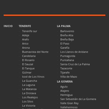
INICIO
TENERIFE
LA PALMA
Tenerife sur
Barlovento
Adeje
Breña Alta
Arafo
Breña Baja
Arico
El Paso
Arona
Garafía
Buenavista del Norte
Los Llanos de Aridane
Candelaria
Puntagorda
El Rosario
Puntallana
El Sauzal
Santa Cruz de La Palma
El Tanque
Tazacorte
Güímar
Tijarafe
Icod de Los Vinos
Villa de Mazo
La Guancha
LA GOMERA
La Laguna
Agulo
La Matanza
Alajero
La Orotava
Hermigua
Los Realejos
San Sebastián de La Gomera
Los Silos
Valle Gran Rey
La Victoria
Vallehermoso