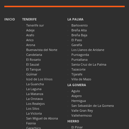
INICIO
TENERIFE
LA PALMA
Tenerife sur
Barlovento
Adeje
Breña Alta
Arafo
Breña Baja
Arico
El Paso
Arona
Garafía
Buenavista del Norte
Los Llanos de Aridane
Candelaria
Puntagorda
El Rosario
Puntallana
El Sauzal
Santa Cruz de La Palma
El Tanque
Tazacorte
Güímar
Tijarafe
Icod de Los Vinos
Villa de Mazo
La Guancha
LA GOMERA
La Laguna
Agulo
La Matanza
Alajero
La Orotava
Hermigua
Los Realejos
San Sebastián de La Gomera
Los Silos
Valle Gran Rey
La Victoria
Vallehermoso
San Miguel de Abona
HIERRO
Fasnia
El Pinar
Garachico