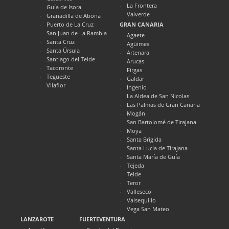
La Frontera
Guía de Isora
Valverde
Granadilla de Abona
Puerto de La Cruz
GRAN CANARIA
San Juan de La Rambla
Agaete
Santa Cruz
Agüimes
Santa Úrsula
Artenara
Santiago del Teide
Arucas
Tacoronte
Firgas
Tegueste
Galdar
Vilaflor
Ingenio
La Aldea de San Nicolas
Las Palmas de Gran Canaria
Mogán
San Bartolomé de Tirajana
Moya
Santa Brigida
Santa Lucía de Tirajana
Santa María de Guía
Tejeda
Telde
Teror
Valleseco
Valsequillo
Vega San Mateo
LANZAROTE
FUERTEVENTURA