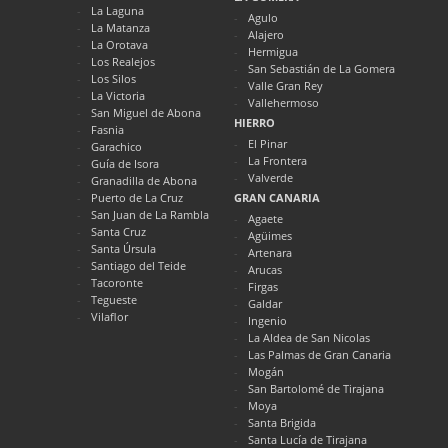
La Laguna
Agulo
La Matanza
Alajero
La Orotava
Hermigua
Los Realejos
San Sebastián de La Gomera
Los Silos
Valle Gran Rey
La Victoria
Vallehermoso
San Miguel de Abona
HIERRO
Fasnia
El Pinar
Garachico
La Frontera
Guía de Isora
Valverde
Granadilla de Abona
Puerto de La Cruz
GRAN CANARIA
San Juan de La Rambla
Agaete
Santa Cruz
Agüimes
Santa Úrsula
Artenara
Santiago del Teide
Arucas
Tacoronte
Firgas
Tegueste
Galdar
Vilaflor
Ingenio
La Aldea de San Nicolas
Las Palmas de Gran Canaria
Mogán
San Bartolomé de Tirajana
Moya
Santa Brigida
Santa Lucía de Tirajana