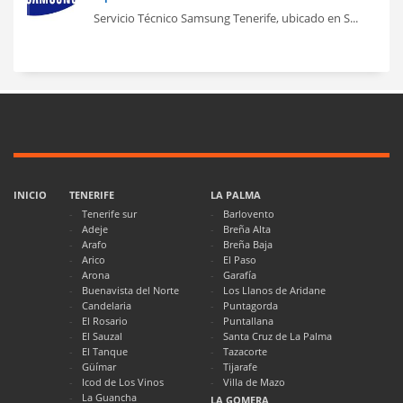
Servicio Técnico Samsung Tenerife, ubicado en S...
INICIO
TENERIFE
LA PALMA
Tenerife sur
Barlovento
Adeje
Breña Alta
Arafo
Breña Baja
Arico
El Paso
Arona
Garafía
Buenavista del Norte
Los Llanos de Aridane
Candelaria
Puntagorda
El Rosario
Puntallana
El Sauzal
Santa Cruz de La Palma
El Tanque
Tazacorte
Güímar
Tijarafe
Icod de Los Vinos
Villa de Mazo
La Guancha
LA GOMERA