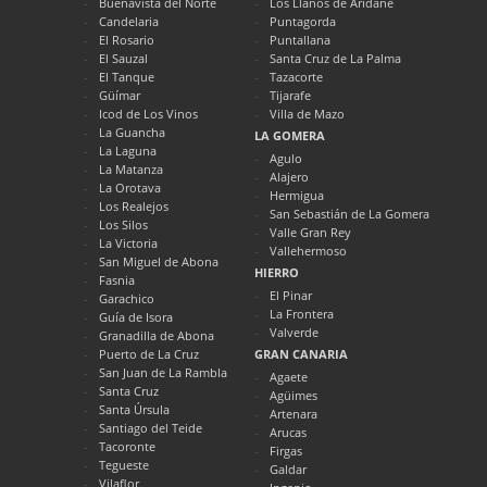
Buenavista del Norte
Los Llanos de Aridane
Candelaria
Puntagorda
El Rosario
Puntallana
El Sauzal
Santa Cruz de La Palma
El Tanque
Tazacorte
Güímar
Tijarafe
Icod de Los Vinos
Villa de Mazo
La Guancha
LA GOMERA
La Laguna
Agulo
La Matanza
Alajero
La Orotava
Hermigua
Los Realejos
San Sebastián de La Gomera
Los Silos
Valle Gran Rey
La Victoria
Vallehermoso
San Miguel de Abona
HIERRO
Fasnia
El Pinar
Garachico
La Frontera
Guía de Isora
Valverde
Granadilla de Abona
Puerto de La Cruz
GRAN CANARIA
San Juan de La Rambla
Agaete
Santa Cruz
Agüimes
Santa Úrsula
Artenara
Santiago del Teide
Arucas
Tacoronte
Firgas
Tegueste
Galdar
Vilaflor