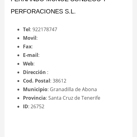
PERFORACIONES S.L.
Tel
: 922178747
Movil
:
Fax
:
E-mail
:
Web
:
Dirección
:
Cod. Postal
: 38612
Municipio
: Granadilla de Abona
Provincia
: Santa Cruz de Tenerife
ID
: 26752