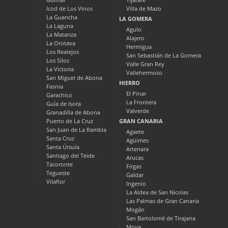
Icod de Los Vinos
Villa de Mazo
La Guancha
LA GOMERA
La Laguna
Agulo
La Matanza
Alajero
La Orotava
Hermigua
Los Realejos
San Sebastián de La Gomera
Los Silos
Valle Gran Rey
La Victoria
Vallehermoso
San Miguel de Abona
HIERRO
Fasnia
El Pinar
Garachico
La Frontera
Guía de Isora
Valverde
Granadilla de Abona
Puerto de La Cruz
GRAN CANARIA
San Juan de La Rambla
Agaete
Santa Cruz
Agüimes
Santa Úrsula
Artenara
Santiago del Teide
Arucas
Tacoronte
Firgas
Tegueste
Galdar
Vilaflor
Ingenio
La Aldea de San Nicolas
Las Palmas de Gran Canaria
Mogán
San Bartolomé de Tirajana
Moya