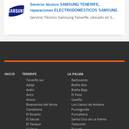
Servicio técnico SAMSUNG TENERIFE,
reparaciones ELECTRODOMÉSTICOS SAMSUNG
Servicio Técnico Samsung Tenerife, ubicado en S...
INICIO
TENERIFE
LA PALMA
Tenerife sur
Barlovento
Adeje
Breña Alta
Arafo
Breña Baja
Arico
El Paso
Arona
Garafía
Buenavista del Norte
Los Llanos de Aridane
Candelaria
Puntagorda
El Rosario
Puntallana
El Sauzal
Santa Cruz de La Palma
El Tanque
Tazacorte
Güímar
Tijarafe