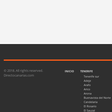
© 2018. All rights reserved.
INICIO
TENERIFE
Directocanarias.com
Tenerife sur
Adeje
Arafo
Arico
Arona
Buenavista del Norte
Candelaria
El Rosario
El Sauzal