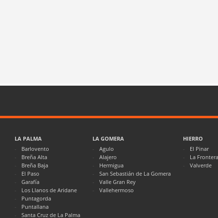
LA PALMA
LA GOMERA
HIERRO
Barlovento
Agulo
El Pinar
Breña Alta
Alajero
La Fronter
Breña Baja
Hermigua
Valverde
El Paso
San Sebastián de La Gomera
Garafía
Valle Gran Rey
Los Llanos de Aridane
Vallehermoso
Puntagorda
Puntallana
Santa Cruz de La Palma