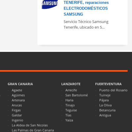
TENERIFE, reparaciones
ELECTRODOMÉSTICOS
SAMSUNG
Servicio Técnico Samsung
Tenerife, ubicado en S...
GRAN CANARIA
LANZAROTE
FUERTEVENTURA
Agaete
Arrecife
Puerto del Rosario
a
Agüimes
San Bartolomé
Tuineje
Artenara
Haria
Pájara
Arucas
Tinajo
La Oliva
Firgas
Teguise
Betancuria
Galdar
Tías
Antigua
Ingenio
Yaiza
La Aldea de San Nicolas
Las Palmas de Gran Canaria