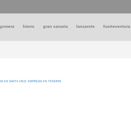
 gomera
hierro
gran canaria
lanzarote
fuerteventura
AS EN SANTA CRUZ
,
EMPRESAS EN TENERIFE