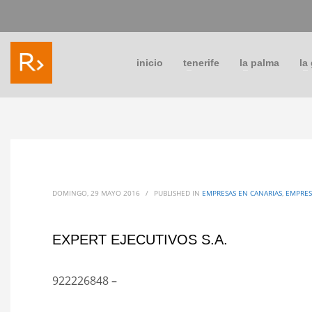
inicio
tenerife
la palma
la
DOMINGO, 29 MAYO 2016
/
PUBLISHED IN
EMPRESAS EN CANARIAS
,
EMPRES
EXPERT EJECUTIVOS S.A.
922226848 –