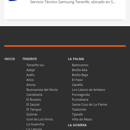
Servicio Técnico Samsung Tenerife, ubicado en S...
INICIO
TENERIFE
LA PALMA
Tenerife sur
Barlovento
Adeje
Breña Alta
Arafo
Breña Baja
Arico
El Paso
Arona
Garafía
Buenavista del Norte
Los Llanos de Aridane
Candelaria
Puntagorda
El Rosario
Puntallana
El Sauzal
Santa Cruz de La Palma
El Tanque
Tazacorte
Güímar
Tijarafe
Icod de Los Vinos
Villa de Mazo
La Guancha
LA GOMERA
La Laguna