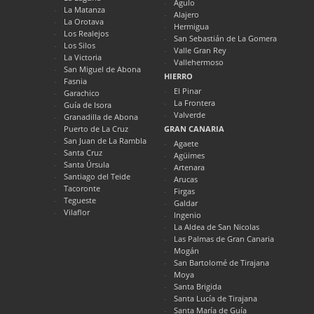
Agulo
La Matanza
Alajero
La Orotava
Hermigua
Los Realejos
San Sebastián de La Gomera
Los Silos
Valle Gran Rey
La Victoria
Vallehermoso
San Miguel de Abona
HIERRO
Fasnia
El Pinar
Garachico
La Frontera
Guía de Isora
Valverde
Granadilla de Abona
Puerto de La Cruz
GRAN CANARIA
San Juan de La Rambla
Agaete
Santa Cruz
Agüimes
Santa Úrsula
Artenara
Santiago del Teide
Arucas
Tacoronte
Firgas
Tegueste
Galdar
Vilaflor
Ingenio
La Aldea de San Nicolas
Las Palmas de Gran Canaria
Mogán
San Bartolomé de Tirajana
Moya
Santa Brigida
Santa Lucía de Tirajana
Santa María de Guía