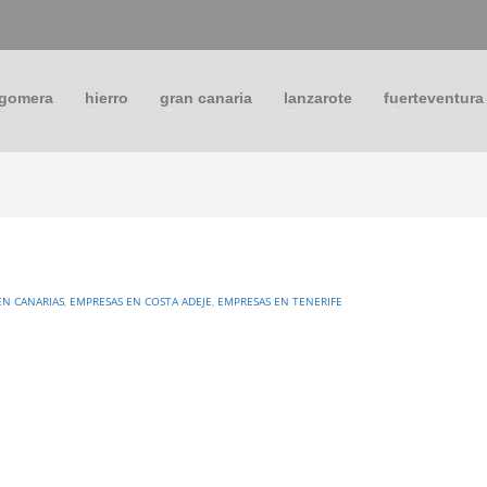
 gomera
hierro
gran canaria
lanzarote
fuerteventura
EN CANARIAS
,
EMPRESAS EN COSTA ADEJE
,
EMPRESAS EN TENERIFE