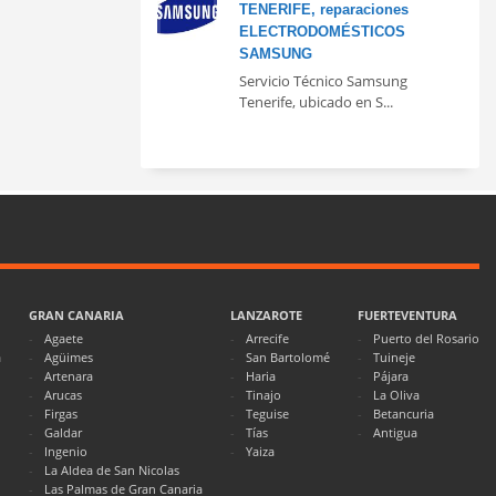
TENERIFE, reparaciones
ELECTRODOMÉSTICOS
SAMSUNG
Servicio Técnico Samsung
Tenerife, ubicado en S...
GRAN CANARIA
LANZAROTE
FUERTEVENTURA
Agaete
Arrecife
Puerto del Rosario
a
Agüimes
San Bartolomé
Tuineje
Artenara
Haria
Pájara
Arucas
Tinajo
La Oliva
Firgas
Teguise
Betancuria
Galdar
Tías
Antigua
Ingenio
Yaiza
La Aldea de San Nicolas
Las Palmas de Gran Canaria