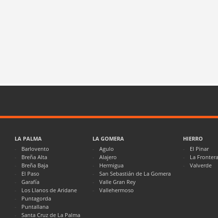
LA PALMA
LA GOMERA
HIERRO
Barlovento
Agulo
El Pinar
Breña Alta
Alajero
La Fronter
Breña Baja
Hermigua
Valverde
El Paso
San Sebastián de La Gomera
Garafía
Valle Gran Rey
Los Llanos de Aridane
Vallehermoso
Puntagorda
Puntallana
Santa Cruz de La Palma