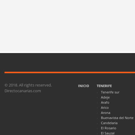
© 2018. All rights reserved.
INICIO
TENERIFE
Directocanarias.com
Tenerife sur
Adeje
Arafo
Arico
Arona
Buenavista del Norte
Candelaria
El Rosario
El Sauzal