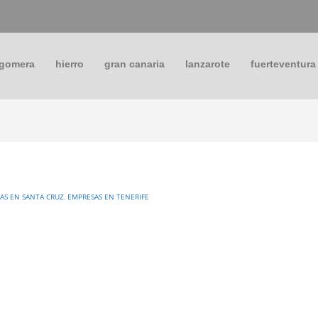
 gomera
hierro
gran canaria
lanzarote
fuerteventura
AS EN SANTA CRUZ
,
EMPRESAS EN TENERIFE