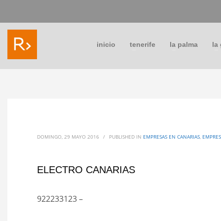
inicio
tenerife
la palma
la
DOMINGO, 29 MAYO 2016
/
PUBLISHED IN
EMPRESAS EN CANARIAS
,
EMPRES
ELECTRO CANARIAS
922233123 –