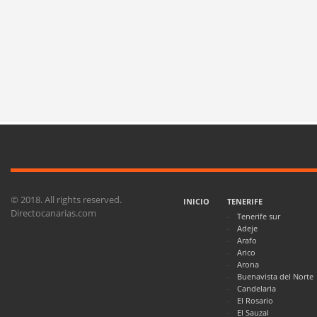
© 2018. All rights reserved.
INICIO
TENERIFE
Directocanarias.com
Tenerife sur
Adeje
Arafo
Arico
Arona
Buenavista del Norte
Candelaria
El Rosario
El Sauzal