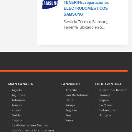
TENERIFE, reparaciones
ELECTRODOMÉSTICOS
SAMSUNG
Servicio Técnico Samsung
Tenerife, ubicado en S...
GRAN CANARIA
LANZAROTE
FUERTEVENTURA
Agaete
Arrecife
Puerto del Rosario
a
Agüimes
San Bartolomé
Tuineje
Artenara
Haria
Pájara
Arucas
Tinajo
La Oliva
Firgas
Teguise
Betancuria
Galdar
Tías
Antigua
Ingenio
Yaiza
La Aldea de San Nicolas
Las Palmas de Gran Canaria