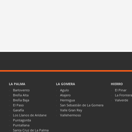
LA PALMA
LA GOMERA
HIERRO
Barlovento
Agulo
El Pinar
Breña Alta
Alajero
La Fronter
Breña Baja
Hermigua
Valverde
El Paso
San Sebastián de La Gomera
Garafía
Valle Gran Rey
Los Llanos de Aridane
Vallehermoso
Puntagorda
Puntallana
Santa Cruz de La Palma