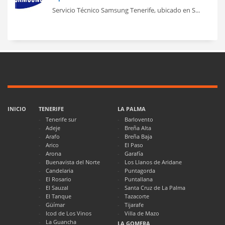
Servicio Técnico Samsung Tenerife, ubicado en S...
INICIO
TENERIFE
LA PALMA
Tenerife sur
Barlovento
Adeje
Breña Alta
Arafo
Breña Baja
Arico
El Paso
Arona
Garafía
Buenavista del Norte
Los Llanos de Aridane
Candelaria
Puntagorda
El Rosario
Puntallana
El Sauzal
Santa Cruz de La Palma
El Tanque
Tazacorte
Güímar
Tijarafe
Icod de Los Vinos
Villa de Mazo
La Guancha
LA GOMERA