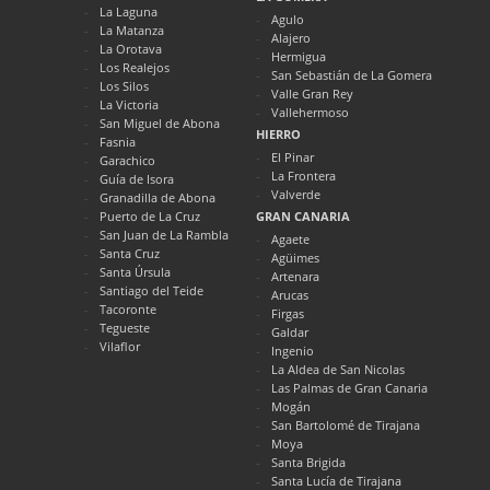
La Laguna
Agulo
La Matanza
Alajero
La Orotava
Hermigua
Los Realejos
San Sebastián de La Gomera
Los Silos
Valle Gran Rey
La Victoria
Vallehermoso
San Miguel de Abona
HIERRO
Fasnia
El Pinar
Garachico
La Frontera
Guía de Isora
Valverde
Granadilla de Abona
Puerto de La Cruz
GRAN CANARIA
San Juan de La Rambla
Agaete
Santa Cruz
Agüimes
Santa Úrsula
Artenara
Santiago del Teide
Arucas
Tacoronte
Firgas
Tegueste
Galdar
Vilaflor
Ingenio
La Aldea de San Nicolas
Las Palmas de Gran Canaria
Mogán
San Bartolomé de Tirajana
Moya
Santa Brigida
Santa Lucía de Tirajana