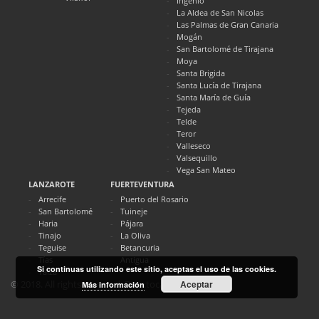
Ingenio
La Aldea de San Nicolas
Las Palmas de Gran Canaria
Mogán
San Bartolomé de Tirajana
Moya
Santa Brigida
Santa Lucía de Tirajana
Santa María de Guía
Tejeda
Telde
Teror
Valleseco
Valsequillo
Vega San Mateo
LANZAROTE
FUERTEVENTURA
Arrecife
Puerto del Rosario
San Bartolomé
Tuineje
Haria
Pájara
Tinajo
La Oliva
Teguise
Betancuria
Tías
Antigua
Si continuas utilizando este sitio, aceptas el uso de las cookies.
Yaiza
Aceptar
© 2018. All rights reserved. Directocanarias.com
Más información