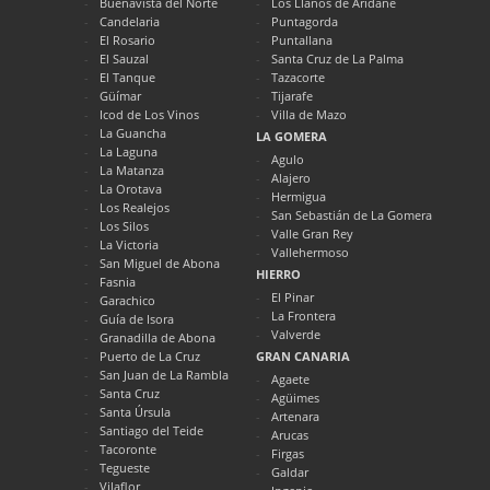
Buenavista del Norte
Los Llanos de Aridane
Candelaria
Puntagorda
El Rosario
Puntallana
El Sauzal
Santa Cruz de La Palma
El Tanque
Tazacorte
Güímar
Tijarafe
Icod de Los Vinos
Villa de Mazo
La Guancha
LA GOMERA
La Laguna
Agulo
La Matanza
Alajero
La Orotava
Hermigua
Los Realejos
San Sebastián de La Gomera
Los Silos
Valle Gran Rey
La Victoria
Vallehermoso
San Miguel de Abona
HIERRO
Fasnia
El Pinar
Garachico
La Frontera
Guía de Isora
Valverde
Granadilla de Abona
Puerto de La Cruz
GRAN CANARIA
San Juan de La Rambla
Agaete
Santa Cruz
Agüimes
Santa Úrsula
Artenara
Santiago del Teide
Arucas
Tacoronte
Firgas
Tegueste
Galdar
Vilaflor