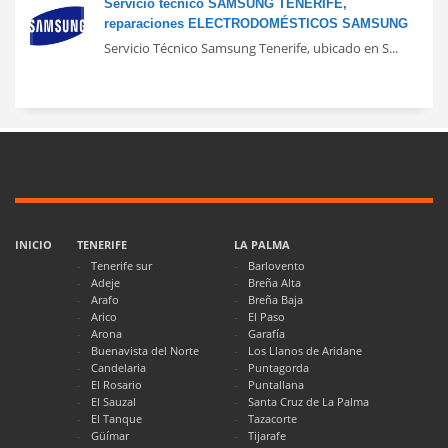
Servicio técnico SAMSUNG TENERIFE,
reparaciones ELECTRODOMÉSTICOS SAMSUNG
Servicio Técnico Samsung Tenerife, ubicado en S...
INICIO
TENERIFE
LA PALMA
Tenerife sur
Barlovento
Adeje
Breña Alta
Arafo
Breña Baja
Arico
El Paso
Arona
Garafía
Buenavista del Norte
Los Llanos de Aridane
Candelaria
Puntagorda
El Rosario
Puntallana
El Sauzal
Santa Cruz de La Palma
El Tanque
Tazacorte
Güímar
Tijarafe