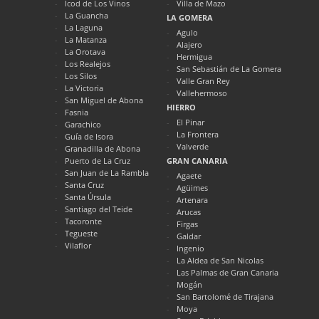
Icod de Los Vinos
Villa de Mazo
La Guancha
LA GOMERA
La Laguna
Agulo
La Matanza
Alajero
La Orotava
Hermigua
Los Realejos
San Sebastián de La Gomera
Los Silos
Valle Gran Rey
La Victoria
Vallehermoso
San Miguel de Abona
HIERRO
Fasnia
El Pinar
Garachico
La Frontera
Guía de Isora
Valverde
Granadilla de Abona
Puerto de La Cruz
GRAN CANARIA
San Juan de La Rambla
Agaete
Santa Cruz
Agüimes
Santa Úrsula
Artenara
Santiago del Teide
Arucas
Tacoronte
Firgas
Tegueste
Galdar
Vilaflor
Ingenio
La Aldea de San Nicolas
Las Palmas de Gran Canaria
Mogán
San Bartolomé de Tirajana
Moya