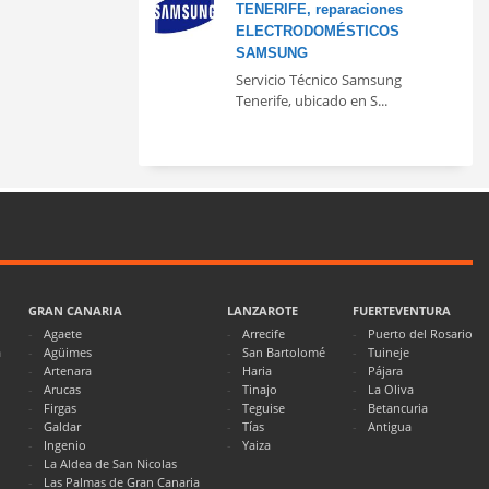
TENERIFE, reparaciones
ELECTRODOMÉSTICOS
SAMSUNG
Servicio Técnico Samsung
Tenerife, ubicado en S...
GRAN CANARIA
LANZAROTE
FUERTEVENTURA
Agaete
Arrecife
Puerto del Rosario
a
Agüimes
San Bartolomé
Tuineje
Artenara
Haria
Pájara
Arucas
Tinajo
La Oliva
Firgas
Teguise
Betancuria
Galdar
Tías
Antigua
Ingenio
Yaiza
La Aldea de San Nicolas
Las Palmas de Gran Canaria