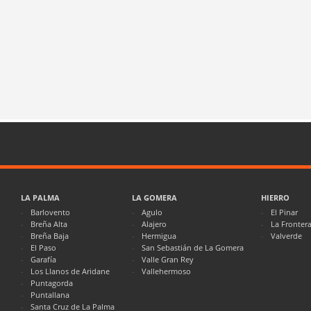
LA PALMA
LA GOMERA
HIERRO
Barlovento
Agulo
El Pinar
Breña Alta
Alajero
La Fronter
Breña Baja
Hermigua
Valverde
El Paso
San Sebastián de La Gomera
Garafía
Valle Gran Rey
Los Llanos de Aridane
Vallehermoso
Puntagorda
Puntallana
Santa Cruz de La Palma