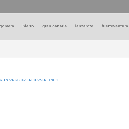
 gomera
hierro
gran canaria
lanzarote
fuerteventura
AS EN SANTA CRUZ
,
EMPRESAS EN TENERIFE