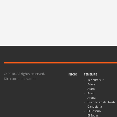
© 2018. All rights reserved.
INICIO
TENERIFE
Directocanarias.com
Tenerife sur
Adeje
Arafo
Arico
Arona
Buenavista del Norte
Candelaria
El Rosario
El Sauzal