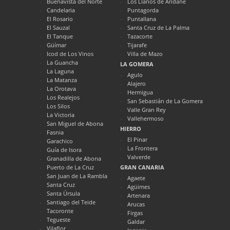
Buenavista del Norte
Los Llanos de Aridane
Candelaria
Puntagorda
El Rosario
Puntallana
El Sauzal
Santa Cruz de La Palma
El Tanque
Tazacorte
Güímar
Tijarafe
Icod de Los Vinos
Villa de Mazo
La Guancha
LA GOMERA
La Laguna
Agulo
La Matanza
Alajero
La Orotava
Hermigua
Los Realejos
San Sebastián de La Gomera
Los Silos
Valle Gran Rey
La Victoria
Vallehermoso
San Miguel de Abona
HIERRO
Fasnia
El Pinar
Garachico
La Frontera
Guía de Isora
Valverde
Granadilla de Abona
Puerto de La Cruz
GRAN CANARIA
San Juan de La Rambla
Agaete
Santa Cruz
Agüimes
Santa Úrsula
Artenara
Santiago del Teide
Arucas
Tacoronte
Firgas
Tegueste
Galdar
Vilaflor