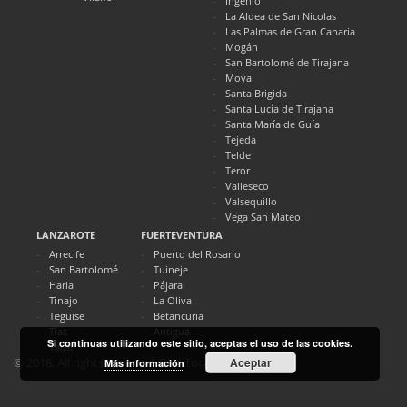
Ingenio
La Aldea de San Nicolas
Las Palmas de Gran Canaria
Mogán
San Bartolomé de Tirajana
Moya
Santa Brigida
Santa Lucía de Tirajana
Santa María de Guía
Tejeda
Telde
Teror
Valleseco
Valsequillo
Vega San Mateo
LANZAROTE
FUERTEVENTURA
Arrecife
Puerto del Rosario
San Bartolomé
Tuineje
Haria
Pájara
Tinajo
La Oliva
Teguise
Betancuria
Tías
Antigua
Si continuas utilizando este sitio, aceptas el uso de las cookies.
Yaiza
Aceptar
© 2018. All rights reserved. Directocanarias.com
Más información