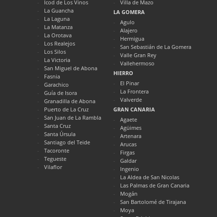
Icod de Los Vinos
Villa de Mazo
La Guancha
LA GOMERA
La Laguna
Agulo
La Matanza
Alajero
La Orotava
Hermigua
Los Realejos
San Sebastián de La Gomera
Los Silos
Valle Gran Rey
La Victoria
Vallehermoso
San Miguel de Abona
HIERRO
Fasnia
El Pinar
Garachico
La Frontera
Guía de Isora
Valverde
Granadilla de Abona
Puerto de La Cruz
GRAN CANARIA
San Juan de La Rambla
Agaete
Santa Cruz
Agüimes
Santa Úrsula
Artenara
Santiago del Teide
Arucas
Tacoronte
Firgas
Tegueste
Galdar
Vilaflor
Ingenio
La Aldea de San Nicolas
Las Palmas de Gran Canaria
Mogán
San Bartolomé de Tirajana
Moya