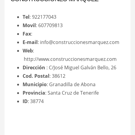
Tel
: 922177043
Movil
: 607709813
Fax
:
E-mail
: info@construccionesmarquez.com
Web
:
http://www.construccionesmarquez.com
Dirección
: C/José Miguel Galván Bello, 26
Cod. Postal
: 38612
Municipio
: Granadilla de Abona
Provincia
: Santa Cruz de Tenerife
ID
: 38774