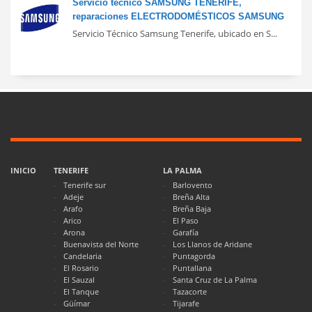
Servicio técnico SAMSUNG TENERIFE,
reparaciones ELECTRODOMÉSTICOS SAMSUNG
Servicio Técnico Samsung Tenerife, ubicado en S...
INICIO
TENERIFE
LA PALMA
Tenerife sur
Barlovento
Adeje
Breña Alta
Arafo
Breña Baja
Arico
El Paso
Arona
Garafía
Buenavista del Norte
Los Llanos de Aridane
Candelaria
Puntagorda
El Rosario
Puntallana
El Sauzal
Santa Cruz de La Palma
El Tanque
Tazacorte
Güímar
Tijarafe