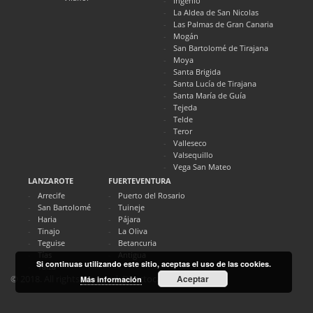
Ingenio
La Aldea de San Nicolas
Las Palmas de Gran Canaria
Mogán
San Bartolomé de Tirajana
Moya
Santa Brigida
Santa Lucía de Tirajana
Santa María de Guía
Tejeda
Telde
Teror
Valleseco
Valsequillo
Vega San Mateo
LANZAROTE
FUERTEVENTURA
Arrecife
Puerto del Rosario
San Bartolomé
Tuineje
Haria
Pájara
Tinajo
La Oliva
Teguise
Betancuria
Tías
Antigua
Si continuas utilizando este sitio, aceptas el uso de las cookies.
Yaiza
Aceptar
© 2018. All rights reserved. Directocanarias.com
Más información