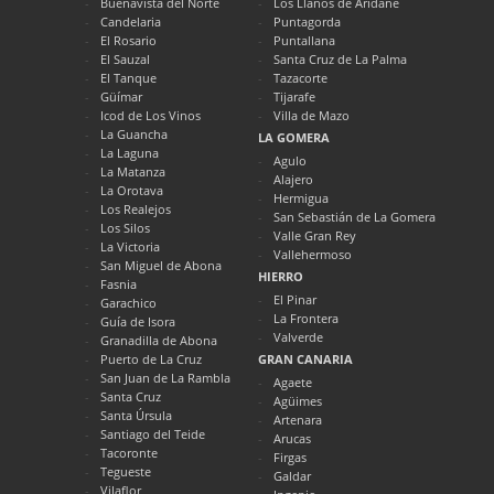
Buenavista del Norte
Los Llanos de Aridane
Candelaria
Puntagorda
El Rosario
Puntallana
El Sauzal
Santa Cruz de La Palma
El Tanque
Tazacorte
Güímar
Tijarafe
Icod de Los Vinos
Villa de Mazo
La Guancha
LA GOMERA
La Laguna
Agulo
La Matanza
Alajero
La Orotava
Hermigua
Los Realejos
San Sebastián de La Gomera
Los Silos
Valle Gran Rey
La Victoria
Vallehermoso
San Miguel de Abona
HIERRO
Fasnia
El Pinar
Garachico
La Frontera
Guía de Isora
Valverde
Granadilla de Abona
Puerto de La Cruz
GRAN CANARIA
San Juan de La Rambla
Agaete
Santa Cruz
Agüimes
Santa Úrsula
Artenara
Santiago del Teide
Arucas
Tacoronte
Firgas
Tegueste
Galdar
Vilaflor