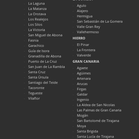
La Laguna
Agulo
La Matanza
Alajero
La Orotava
Hermigua
Los Realejos
San Sebastián de La Gomera
Los Silos
Valle Gran Rey
La Victoria
Vallehermoso
San Miguel de Abona
HIERRO
Fasnia
El Pinar
Garachico
La Frontera
Guía de Isora
Valverde
Granadilla de Abona
Puerto de La Cruz
GRAN CANARIA
San Juan de La Rambla
Agaete
Santa Cruz
Agüimes
Santa Úrsula
Artenara
Santiago del Teide
Arucas
Tacoronte
Firgas
Tegueste
Galdar
Vilaflor
Ingenio
La Aldea de San Nicolas
Las Palmas de Gran Canaria
Mogán
San Bartolomé de Tirajana
Moya
Santa Brigida
Santa Lucía de Tirajana