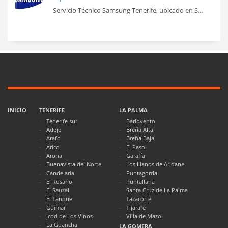
Servicio Técnico Samsung Tenerife, ubicado en S...
INICIO
TENERIFE
LA PALMA
Tenerife sur
Barlovento
Adeje
Breña Alta
Arafo
Breña Baja
Arico
El Paso
Arona
Garafía
Buenavista del Norte
Los Llanos de Aridane
Candelaria
Puntagorda
El Rosario
Puntallana
El Sauzal
Santa Cruz de La Palma
El Tanque
Tazacorte
Güímar
Tijarafe
Icod de Los Vinos
Villa de Mazo
La Guancha
LA GOMERA