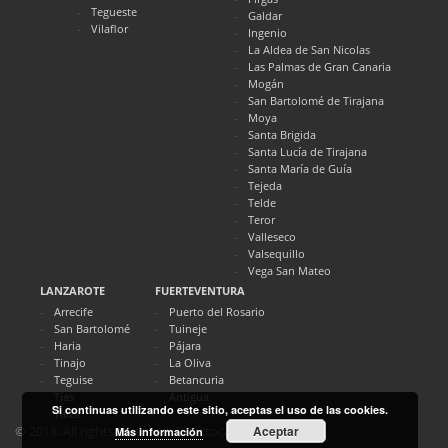
Tegueste
Galdar
Vilaflor
Ingenio
La Aldea de San Nicolas
Las Palmas de Gran Canaria
Mogán
San Bartolomé de Tirajana
Moya
Santa Brigida
Santa Lucía de Tirajana
Santa María de Guía
Tejeda
Telde
Teror
Valleseco
Valsequillo
Vega San Mateo
LANZAROTE
FUERTEVENTURA
Arrecife
Puerto del Rosario
San Bartolomé
Tuineje
Haria
Pájara
Tinajo
La Oliva
Teguise
Betancuria
Tías
Antigua
Si continuas utilizando este sitio, aceptas el uso de las cookies.
Yaiza
Aceptar
© 2018. All rights reserved. Directocanarias.com
Más información