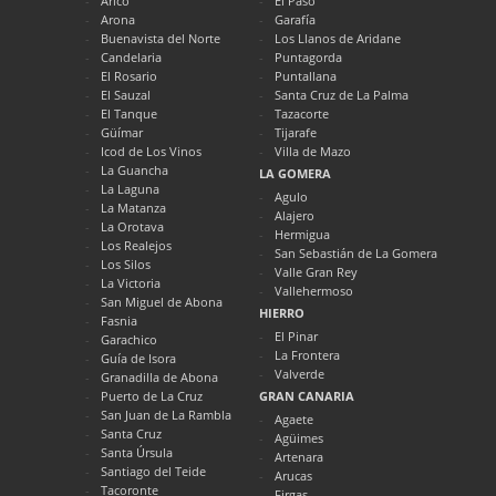
Arico
El Paso
Arona
Garafía
Buenavista del Norte
Los Llanos de Aridane
Candelaria
Puntagorda
El Rosario
Puntallana
El Sauzal
Santa Cruz de La Palma
El Tanque
Tazacorte
Güímar
Tijarafe
Icod de Los Vinos
Villa de Mazo
La Guancha
LA GOMERA
La Laguna
Agulo
La Matanza
Alajero
La Orotava
Hermigua
Los Realejos
San Sebastián de La Gomera
Los Silos
Valle Gran Rey
La Victoria
Vallehermoso
San Miguel de Abona
HIERRO
Fasnia
El Pinar
Garachico
La Frontera
Guía de Isora
Valverde
Granadilla de Abona
Puerto de La Cruz
GRAN CANARIA
San Juan de La Rambla
Agaete
Santa Cruz
Agüimes
Santa Úrsula
Artenara
Santiago del Teide
Arucas
Tacoronte
Firgas