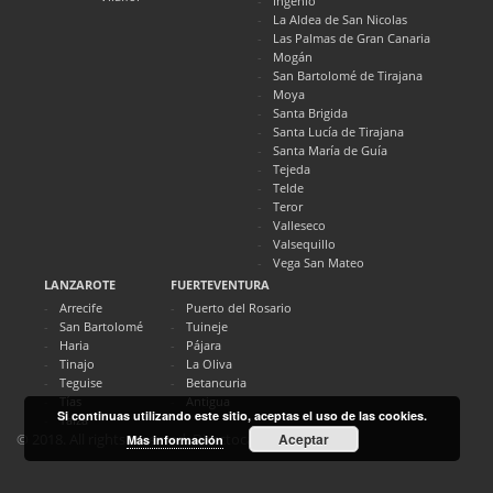
Ingenio
La Aldea de San Nicolas
Las Palmas de Gran Canaria
Mogán
San Bartolomé de Tirajana
Moya
Santa Brigida
Santa Lucía de Tirajana
Santa María de Guía
Tejeda
Telde
Teror
Valleseco
Valsequillo
Vega San Mateo
LANZAROTE
FUERTEVENTURA
Arrecife
Puerto del Rosario
San Bartolomé
Tuineje
Haria
Pájara
Tinajo
La Oliva
Teguise
Betancuria
Tías
Antigua
Si continuas utilizando este sitio, aceptas el uso de las cookies.
Yaiza
Aceptar
© 2018. All rights reserved. Directocanarias.com
Más información