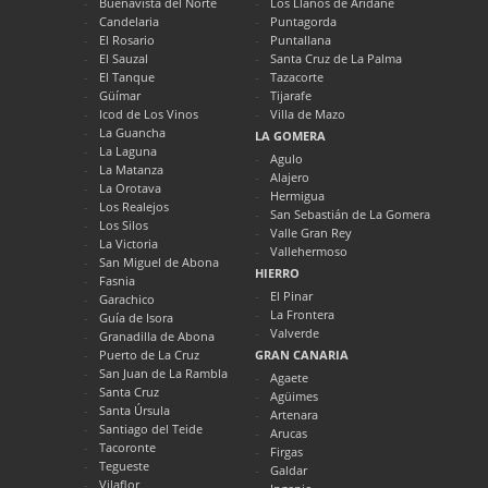
Buenavista del Norte
Los Llanos de Aridane
Candelaria
Puntagorda
El Rosario
Puntallana
El Sauzal
Santa Cruz de La Palma
El Tanque
Tazacorte
Güímar
Tijarafe
Icod de Los Vinos
Villa de Mazo
La Guancha
LA GOMERA
La Laguna
Agulo
La Matanza
Alajero
La Orotava
Hermigua
Los Realejos
San Sebastián de La Gomera
Los Silos
Valle Gran Rey
La Victoria
Vallehermoso
San Miguel de Abona
HIERRO
Fasnia
El Pinar
Garachico
La Frontera
Guía de Isora
Valverde
Granadilla de Abona
Puerto de La Cruz
GRAN CANARIA
San Juan de La Rambla
Agaete
Santa Cruz
Agüimes
Santa Úrsula
Artenara
Santiago del Teide
Arucas
Tacoronte
Firgas
Tegueste
Galdar
Vilaflor