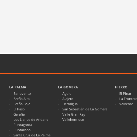
LA PALMA
LA GOMERA
HIERRO
Barlovento
Agulo
El Pinar
Breña Alta
Alajero
La Fronter
Breña Baja
Hermigua
Valverde
El Paso
San Sebastián de La Gomera
Garafía
Valle Gran Rey
Los Llanos de Aridane
Vallehermoso
Puntagorda
Puntallana
Santa Cruz de La Palma