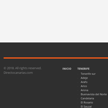
© 2018. All rights reserved.
INICIO
TENERIFE
Directocanarias.com
Tenerife sur
Adeje
Arafo
Arico
Arona
Buenavista del Norte
Candelaria
El Rosario
El Sauzal