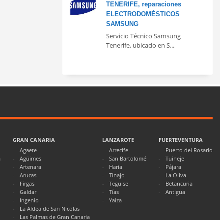
TENERIFE, reparaciones
ELECTRODOMÉSTICOS
SAMSUNG
Servicio Técnico Samsung
Tenerife, ubicado en S...
GRAN CANARIA
LANZAROTE
FUERTEVENTURA
Agaete
Arrecife
Puerto del Rosario
a
Agüimes
San Bartolomé
Tuineje
Artenara
Haria
Pájara
Arucas
Tinajo
La Oliva
Firgas
Teguise
Betancuria
Galdar
Tías
Antigua
Ingenio
Yaiza
La Aldea de San Nicolas
Las Palmas de Gran Canaria