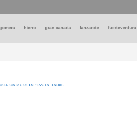
 gomera
hierro
gran canaria
lanzarote
fuerteventura
AS EN SANTA CRUZ
,
EMPRESAS EN TENERIFE