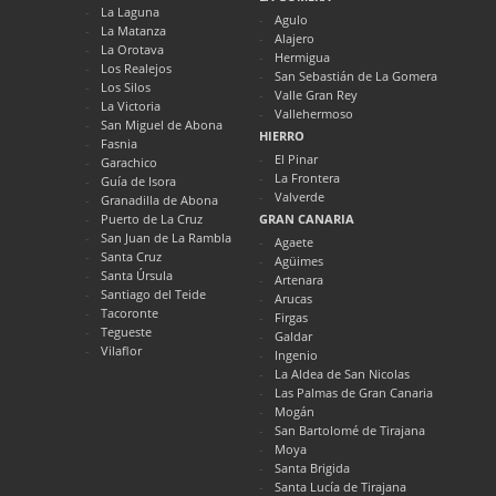
La Laguna
Agulo
La Matanza
Alajero
La Orotava
Hermigua
Los Realejos
San Sebastián de La Gomera
Los Silos
Valle Gran Rey
La Victoria
Vallehermoso
San Miguel de Abona
HIERRO
Fasnia
El Pinar
Garachico
La Frontera
Guía de Isora
Valverde
Granadilla de Abona
Puerto de La Cruz
GRAN CANARIA
San Juan de La Rambla
Agaete
Santa Cruz
Agüimes
Santa Úrsula
Artenara
Santiago del Teide
Arucas
Tacoronte
Firgas
Tegueste
Galdar
Vilaflor
Ingenio
La Aldea de San Nicolas
Las Palmas de Gran Canaria
Mogán
San Bartolomé de Tirajana
Moya
Santa Brigida
Santa Lucía de Tirajana