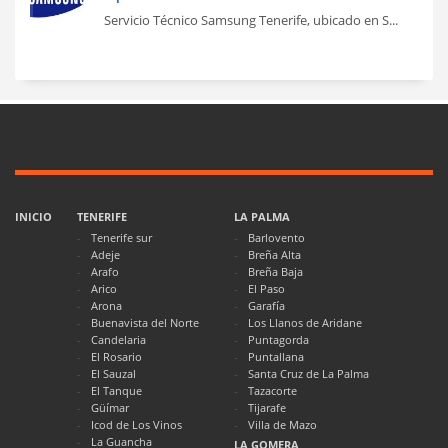
Servicio Técnico Samsung Tenerife, ubicado en S...
INICIO
TENERIFE
LA PALMA
Tenerife sur
Barlovento
Adeje
Breña Alta
Arafo
Breña Baja
Arico
El Paso
Arona
Garafía
Buenavista del Norte
Los Llanos de Aridane
Candelaria
Puntagorda
El Rosario
Puntallana
El Sauzal
Santa Cruz de La Palma
El Tanque
Tazacorte
Güímar
Tijarafe
Icod de Los Vinos
Villa de Mazo
La Guancha
LA GOMERA