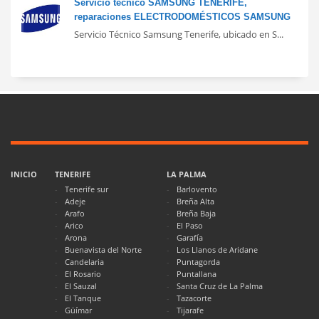
Servicio técnico SAMSUNG TENERIFE,
reparaciones ELECTRODOMÉSTICOS SAMSUNG
Servicio Técnico Samsung Tenerife, ubicado en S...
INICIO
TENERIFE
LA PALMA
Tenerife sur
Barlovento
Adeje
Breña Alta
Arafo
Breña Baja
Arico
El Paso
Arona
Garafía
Buenavista del Norte
Los Llanos de Aridane
Candelaria
Puntagorda
El Rosario
Puntallana
El Sauzal
Santa Cruz de La Palma
El Tanque
Tazacorte
Güímar
Tijarafe