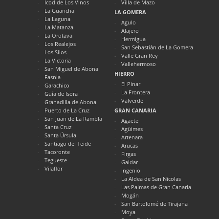
Icod de Los Vinos
Villa de Mazo
La Guancha
LA GOMERA
La Laguna
Agulo
La Matanza
Alajero
La Orotava
Hermigua
Los Realejos
San Sebastián de La Gomera
Los Silos
Valle Gran Rey
La Victoria
Vallehermoso
San Miguel de Abona
HIERRO
Fasnia
El Pinar
Garachico
La Frontera
Guía de Isora
Valverde
Granadilla de Abona
Puerto de La Cruz
GRAN CANARIA
San Juan de La Rambla
Agaete
Santa Cruz
Agüimes
Santa Úrsula
Artenara
Santiago del Teide
Arucas
Tacoronte
Firgas
Tegueste
Galdar
Vilaflor
Ingenio
La Aldea de San Nicolas
Las Palmas de Gran Canaria
Mogán
San Bartolomé de Tirajana
Moya