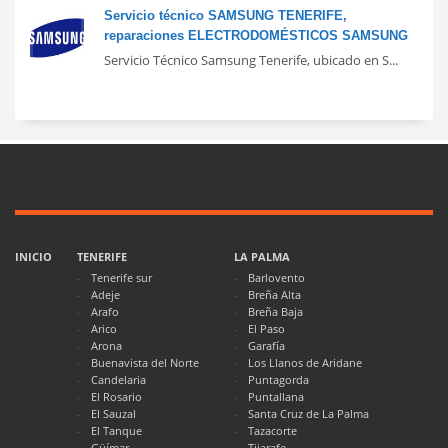
Servicio técnico SAMSUNG TENERIFE,
reparaciones ELECTRODOMÉSTICOS SAMSUNG
Servicio Técnico Samsung Tenerife, ubicado en S...
INICIO
TENERIFE
LA PALMA
Tenerife sur
Barlovento
Adeje
Breña Alta
Arafo
Breña Baja
Arico
El Paso
Arona
Garafía
Buenavista del Norte
Los Llanos de Aridane
Candelaria
Puntagorda
El Rosario
Puntallana
El Sauzal
Santa Cruz de La Palma
El Tanque
Tazacorte
Güímar
Tijarafe