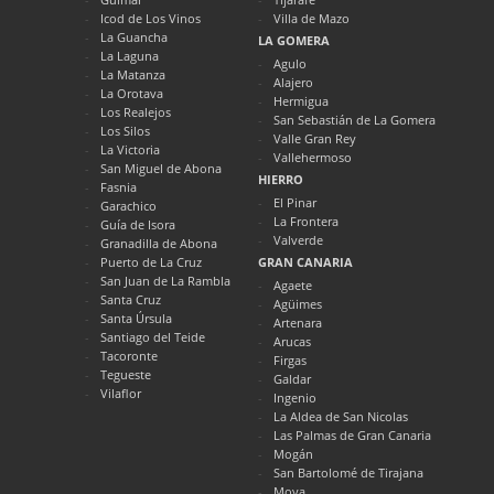
Icod de Los Vinos
Villa de Mazo
La Guancha
LA GOMERA
La Laguna
Agulo
La Matanza
Alajero
La Orotava
Hermigua
Los Realejos
San Sebastián de La Gomera
Los Silos
Valle Gran Rey
La Victoria
Vallehermoso
San Miguel de Abona
HIERRO
Fasnia
El Pinar
Garachico
La Frontera
Guía de Isora
Valverde
Granadilla de Abona
Puerto de La Cruz
GRAN CANARIA
San Juan de La Rambla
Agaete
Santa Cruz
Agüimes
Santa Úrsula
Artenara
Santiago del Teide
Arucas
Tacoronte
Firgas
Tegueste
Galdar
Vilaflor
Ingenio
La Aldea de San Nicolas
Las Palmas de Gran Canaria
Mogán
San Bartolomé de Tirajana
Moya