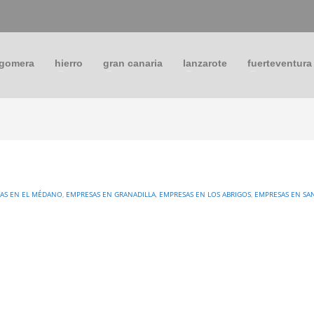
 gomera
hierro
gran canaria
lanzarote
fuerteventura
AS EN EL MÉDANO
,
EMPRESAS EN GRANADILLA
,
EMPRESAS EN LOS ABRIGOS
,
EMPRESAS EN SA