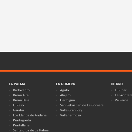
LA PALMA
LA GOMERA
HIERRO
Barlovento
Agulo
El Pinar
Breña Alta
Alajero
La Fronter
Breña Baja
Hermigua
Valverde
El Paso
San Sebastián de La Gomera
Garafía
Valle Gran Rey
Los Llanos de Aridane
Vallehermoso
Puntagorda
Puntallana
Santa Cruz de La Palma