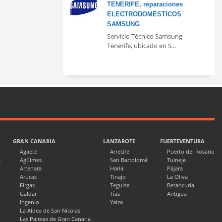
TENERIFE, reparaciones
ELECTRODOMÉSTICOS
SAMSUNG
Servicio Técnico Samsung
Tenerife, ubicado en S...
GRAN CANARIA
LANZAROTE
FUERTEVENTURA
Agaete
Arrecife
Puerto del Rosario
a
Agüimes
San Bartolomé
Tuineje
Artenara
Haria
Pájara
Arucas
Tinajo
La Oliva
Firgas
Teguise
Betancuria
Galdar
Tías
Antigua
Ingenio
Yaiza
La Aldea de San Nicolas
Las Palmas de Gran Canaria