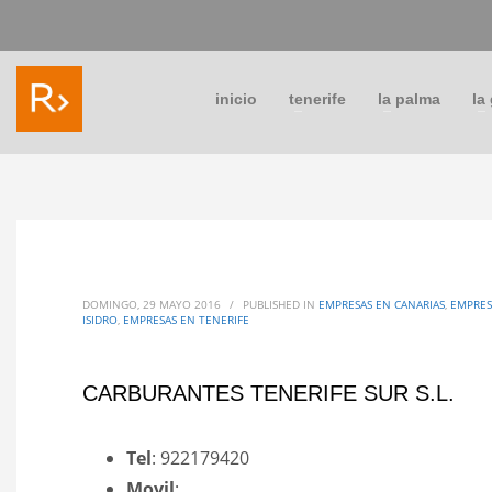
inicio
tenerife
la palma
la
DOMINGO, 29 MAYO 2016
/
PUBLISHED IN
EMPRESAS EN CANARIAS
,
EMPRES
ISIDRO
,
EMPRESAS EN TENERIFE
CARBURANTES TENERIFE SUR S.L.
Tel
: 922179420
Movil
: