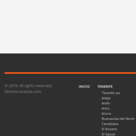
© 2018. All rights reserved.
INICIO
TENERIFE
Directocanarias.com
Tenerife sur
Adeje
Arafo
Arico
Arona
Buenavista del Norte
Candelaria
El Rosario
El Sauzal