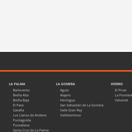
LA PALMA
LA GOMERA
HIERRO
Barlovento
Agulo
El Pinar
Breña Alta
Alajero
La Fronter
Breña Baja
Hermigua
Valverde
El Paso
San Sebastián de La Gomera
Garafía
Valle Gran Rey
Los Llanos de Aridane
Vallehermoso
Puntagorda
Puntallana
Santa Cruz de La Palma