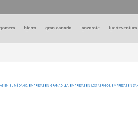
 gomera
hierro
gran canaria
lanzarote
fuerteventura
AS EN EL MÉDANO
,
EMPRESAS EN GRANADILLA
,
EMPRESAS EN LOS ABRIGOS
,
EMPRESAS EN SA