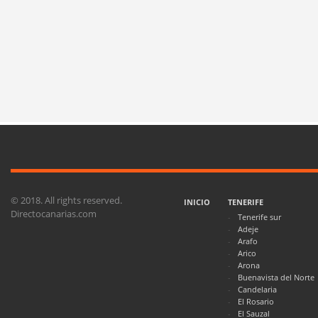
© 2018. All rights reserved.
INICIO
TENERIFE
Directocanarias.com
Tenerife sur
Adeje
Arafo
Arico
Arona
Buenavista del Norte
Candelaria
El Rosario
El Sauzal