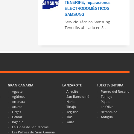
TENERIFE, reparaciones
ELECTRODOMÉSTICOS
SAMSUNG
Servicio Técnico Samsung
Tenerife, ubicado en S...
GRAN CANARIA
LANZAROTE
FUERTEVENTURA
Agaete
Arrecife
Puerto del Rosario
a
Agüimes
San Bartolomé
Tuineje
Artenara
Haria
Pájara
Arucas
Tinajo
La Oliva
Firgas
Teguise
Betancuria
Galdar
Tías
Antigua
Ingenio
Yaiza
La Aldea de San Nicolas
Las Palmas de Gran Canaria