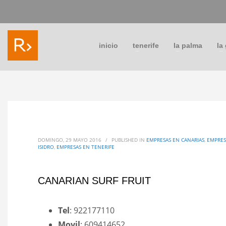
inicio
tenerife
la palma
la
DOMINGO, 29 MAYO 2016
/
PUBLISHED IN
EMPRESAS EN CANARIAS
,
EMPRES
ISIDRO
,
EMPRESAS EN TENERIFE
CANARIAN SURF FRUIT
Tel
: 922177110
Movil
: 609414652