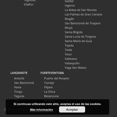
Galdar
Vilaflor
Ingenio
La Aldea de San Nicolas
Las Palmas de Gran Canaria
Mogán
San Bartolomé de Tirajana
Moya
Santa Brigida
Santa Lucía de Tirajana
Santa María de Guía
Tejeda
Telde
Teror
Valleseco
Valsequillo
Vega San Mateo
LANZAROTE
FUERTEVENTURA
Arrecife
Puerto del Rosario
San Bartolomé
Tuineje
Haria
Pájara
Tinajo
La Oliva
Teguise
Betancuria
Tías
Antigua
Si continuas utilizando este sitio, aceptas el uso de las cookies.
Yaiza
Aceptar
© 2018. All rights reserved. Directocanarias.com
Más información