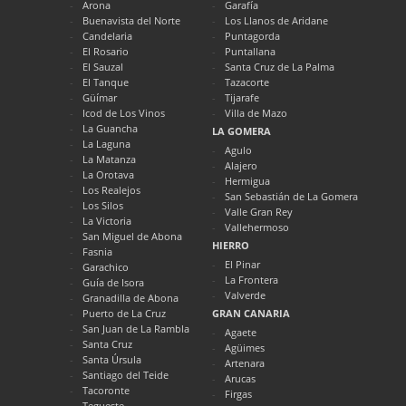
Arona
Garafía
Buenavista del Norte
Los Llanos de Aridane
Candelaria
Puntagorda
El Rosario
Puntallana
El Sauzal
Santa Cruz de La Palma
El Tanque
Tazacorte
Güímar
Tijarafe
Icod de Los Vinos
Villa de Mazo
La Guancha
LA GOMERA
La Laguna
Agulo
La Matanza
Alajero
La Orotava
Hermigua
Los Realejos
San Sebastián de La Gomera
Los Silos
Valle Gran Rey
La Victoria
Vallehermoso
San Miguel de Abona
HIERRO
Fasnia
El Pinar
Garachico
La Frontera
Guía de Isora
Valverde
Granadilla de Abona
Puerto de La Cruz
GRAN CANARIA
San Juan de La Rambla
Agaete
Santa Cruz
Agüimes
Santa Úrsula
Artenara
Santiago del Teide
Arucas
Tacoronte
Firgas
Tegueste