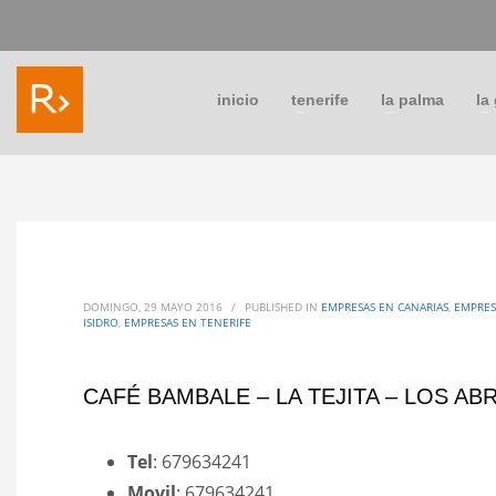
inicio
tenerife
la palma
la
DOMINGO, 29 MAYO 2016
/
PUBLISHED IN
EMPRESAS EN CANARIAS
,
EMPRES
ISIDRO
,
EMPRESAS EN TENERIFE
CAFÉ BAMBALE – LA TEJITA – LOS A
Tel
: 679634241
Movil
: 679634241