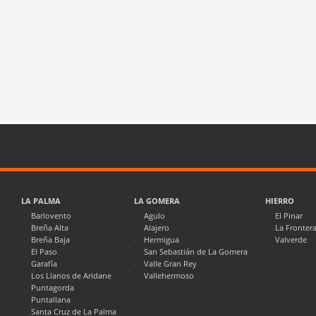
LA PALMA
LA GOMERA
HIERRO
Barlovento
Agulo
El Pinar
Breña Alta
Alajero
La Fronter
Breña Baja
Hermigua
Valverde
El Paso
San Sebastián de La Gomera
Garafía
Valle Gran Rey
Los Llanos de Aridane
Vallehermoso
Puntagorda
Puntallana
Santa Cruz de La Palma