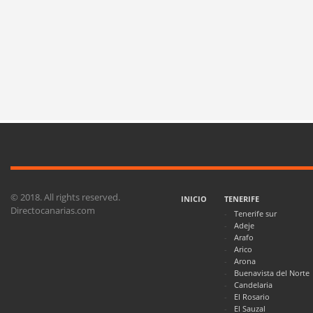
© 2018. All rights reserved.
INICIO
TENERIFE
Directocanarias.com
Tenerife sur
Adeje
Arafo
Arico
Arona
Buenavista del Norte
Candelaria
El Rosario
El Sauzal