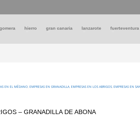
 gomera
hierro
gran canaria
lanzarote
fuerteventura
AS EN EL MÉDANO
,
EMPRESAS EN GRANADILLA
,
EMPRESAS EN LOS ABRIGOS
,
EMPRESAS EN SA
BRIGOS – GRANADILLA DE ABONA