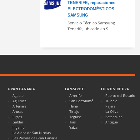
TENERIFE, reparaciones
ELECTRODOMÉSTICOS
SAMSUNG
Servicio Técnico Samsung
Tenerife, ubicado en S...
GRAN CANARIA
LANZAROTE
FUERTEVENTURA
Agaete
Arrecife
Puerto del Rosario
a
Agüimes
San Bartolomé
Tuineje
Artenara
Haria
Pájara
Arucas
Tinajo
La Oliva
Firgas
Teguise
Betancuria
Galdar
Tías
Antigua
Ingenio
Yaiza
La Aldea de San Nicolas
Las Palmas de Gran Canaria