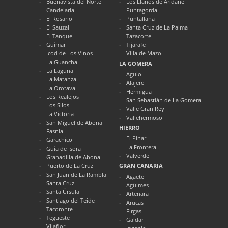
Buenavista del Norte
Los Llanos de Aridane
Candelaria
Puntagorda
El Rosario
Puntallana
El Sauzal
Santa Cruz de La Palma
El Tanque
Tazacorte
Güímar
Tijarafe
Icod de Los Vinos
Villa de Mazo
La Guancha
LA GOMERA
La Laguna
Agulo
La Matanza
Alajero
La Orotava
Hermigua
Los Realejos
San Sebastián de La Gomera
Los Silos
Valle Gran Rey
La Victoria
Vallehermoso
San Miguel de Abona
HIERRO
Fasnia
El Pinar
Garachico
La Frontera
Guía de Isora
Valverde
Granadilla de Abona
Puerto de La Cruz
GRAN CANARIA
San Juan de La Rambla
Agaete
Santa Cruz
Agüimes
Santa Úrsula
Artenara
Santiago del Teide
Arucas
Tacoronte
Firgas
Tegueste
Galdar
Vilaflor