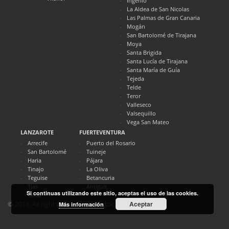
Ingenio
La Aldea de San Nicolas
Las Palmas de Gran Canaria
Mogán
San Bartolomé de Tirajana
Moya
Santa Brigida
Santa Lucía de Tirajana
Santa María de Guía
Tejeda
Telde
Teror
Valleseco
Valsequillo
Vega San Mateo
LANZAROTE
FUERTEVENTURA
Arrecife
Puerto del Rosario
San Bartolomé
Tuineje
Haria
Pájara
Tinajo
La Oliva
Teguise
Betancuria
Tías
Antigua
Si continuas utilizando este sitio, aceptas el uso de las cookies.
Yaiza
Aceptar
© 2018. All rights reserved. Directocanarias.com
Más información