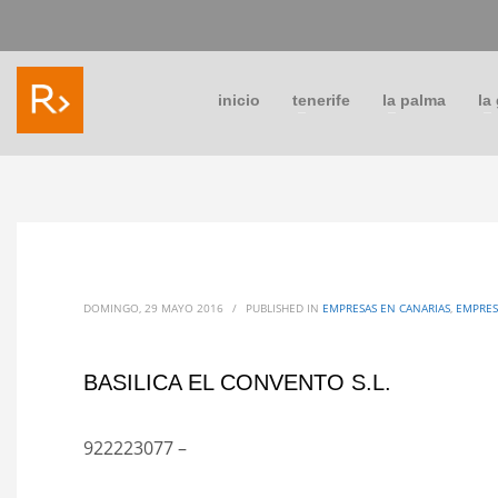
inicio
tenerife
la palma
la
DOMINGO, 29 MAYO 2016
/
PUBLISHED IN
EMPRESAS EN CANARIAS
,
EMPRES
BASILICA EL CONVENTO S.L.
922223077 –