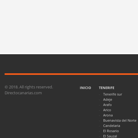
© 2018. All rights reserved.
INICIO
TENERIFE
Directocanarias.com
Tenerife sur
Adeje
Arafo
Arico
Arona
Buenavista del Norte
Candelaria
El Rosario
El Sauzal