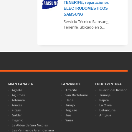
TENERIFE, reparaciones
ELECTRODOMÉSTICOS
SAMSUNG
Servicio Técnico Samsung
Tenerife, ubicado en S...
GRAN CANARIA
LANZAROTE
FUERTEVENTURA
Agaete
Arrecife
Puerto del Rosario
a
Agüimes
San Bartolomé
Tuineje
Artenara
Haria
Pájara
Arucas
Tinajo
La Oliva
Firgas
Teguise
Betancuria
Galdar
Tías
Antigua
Ingenio
Yaiza
La Aldea de San Nicolas
Las Palmas de Gran Canaria