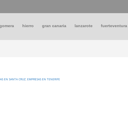
 gomera
hierro
gran canaria
lanzarote
fuerteventura
AS EN SANTA CRUZ
,
EMPRESAS EN TENERIFE