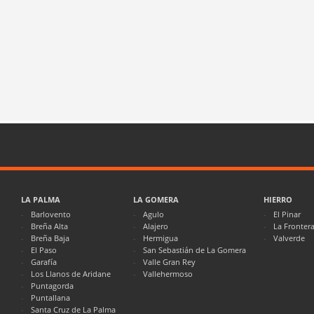
LA PALMA
LA GOMERA
HIERRO
Barlovento
Agulo
El Pinar
Breña Alta
Alajero
La Fronter
Breña Baja
Hermigua
Valverde
El Paso
San Sebastián de La Gomera
Garafía
Valle Gran Rey
Los Llanos de Aridane
Vallehermoso
Puntagorda
Puntallana
Santa Cruz de La Palma