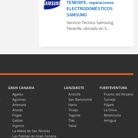
TENERIFE, reparaciones
ELECTRODOMÉSTICOS
SAMSUNG
Servicio Técnico Samsung
Tenerife, ubicado en S...
GRAN CANARIA
LANZAROTE
FUERTEVENTURA
Agaete
Arrecife
Puerto del Rosario
a
Agüimes
San Bartolomé
Tuineje
Artenara
Haria
Pájara
Arucas
Tinajo
La Oliva
Firgas
Teguise
Betancuria
Galdar
Tías
Antigua
Ingenio
Yaiza
La Aldea de San Nicolas
Las Palmas de Gran Canaria