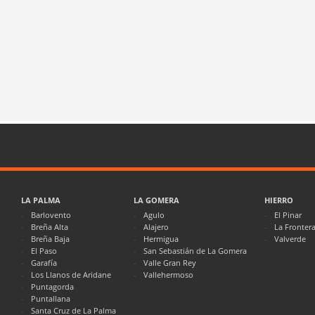
LA PALMA
LA GOMERA
HIERRO
Barlovento
Agulo
El Pinar
Breña Alta
Alajero
La Fronter
Breña Baja
Hermigua
Valverde
El Paso
San Sebastián de La Gomera
Garafía
Valle Gran Rey
Los Llanos de Aridane
Vallehermoso
Puntagorda
Puntallana
Santa Cruz de La Palma