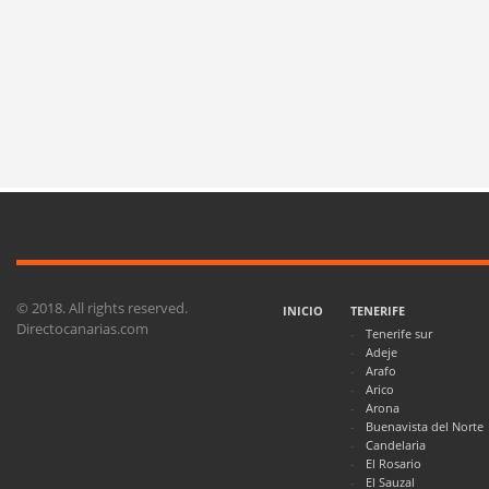
© 2018. All rights reserved.
INICIO
TENERIFE
Directocanarias.com
Tenerife sur
Adeje
Arafo
Arico
Arona
Buenavista del Norte
Candelaria
El Rosario
El Sauzal