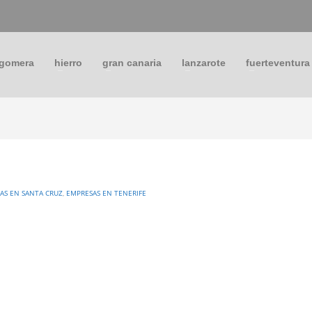
 gomera
hierro
gran canaria
lanzarote
fuerteventura
AS EN SANTA CRUZ
,
EMPRESAS EN TENERIFE