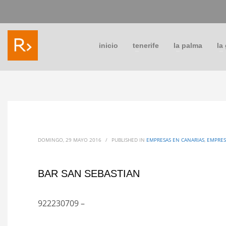
inicio
tenerife
la palma
la
DOMINGO, 29 MAYO 2016
/
PUBLISHED IN
EMPRESAS EN CANARIAS
,
EMPRES
BAR SAN SEBASTIAN
922230709 –