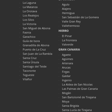
La Laguna
Agulo
La Matanza
Alajero
La Orotava
Hermigua
Los Realejos
San Sebastián de La Gomera
Los Silos
Valle Gran Rey
La Victoria
Vallehermoso
San Miguel de Abona
HIERRO
Fasnia
El Pinar
Garachico
La Frontera
Guía de Isora
Valverde
Granadilla de Abona
Puerto de La Cruz
GRAN CANARIA
San Juan de La Rambla
Agaete
Santa Cruz
Agüimes
Santa Úrsula
Artenara
Santiago del Teide
Arucas
Tacoronte
Firgas
Tegueste
Galdar
Vilaflor
Ingenio
La Aldea de San Nicolas
Las Palmas de Gran Canaria
Mogán
San Bartolomé de Tirajana
Moya
Santa Brigida
Santa Lucía de Tirajana