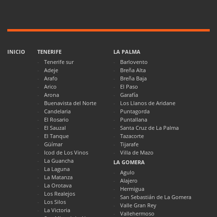
INICIO
TENERIFE
LA PALMA
Tenerife sur
Barlovento
Adeje
Breña Alta
Arafo
Breña Baja
Arico
El Paso
Arona
Garafía
Buenavista del Norte
Los Llanos de Aridane
Candelaria
Puntagorda
El Rosario
Puntallana
El Sauzal
Santa Cruz de La Palma
El Tanque
Tazacorte
Güímar
Tijarafe
Icod de Los Vinos
Villa de Mazo
La Guancha
LA GOMERA
La Laguna
Agulo
La Matanza
Alajero
La Orotava
Hermigua
Los Realejos
San Sebastián de La Gomera
Los Silos
Valle Gran Rey
La Victoria
Vallehermoso