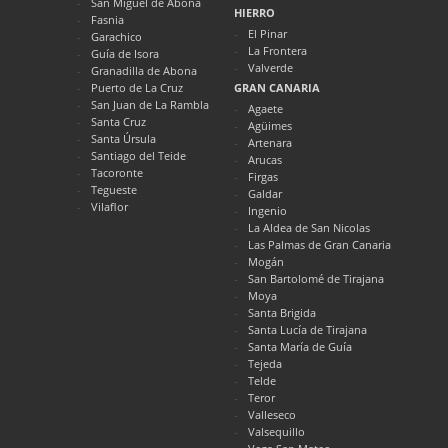
San Miguel de Abona
HIERRO
Fasnia
El Pinar
Garachico
La Frontera
Guía de Isora
Valverde
Granadilla de Abona
Puerto de La Cruz
GRAN CANARIA
San Juan de La Rambla
Agaete
Santa Cruz
Agüimes
Santa Úrsula
Artenara
Santiago del Teide
Arucas
Tacoronte
Firgas
Tegueste
Galdar
Vilaflor
Ingenio
La Aldea de San Nicolas
Las Palmas de Gran Canaria
Mogán
San Bartolomé de Tirajana
Moya
Santa Brigida
Santa Lucía de Tirajana
Santa María de Guía
Tejeda
Telde
Teror
Valleseco
Valsequillo