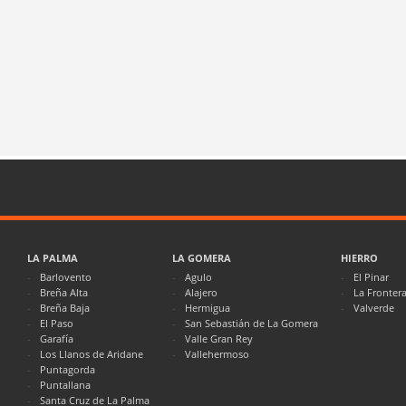
LA PALMA
LA GOMERA
HIERRO
Barlovento
Agulo
El Pinar
Breña Alta
Alajero
La Fronter
Breña Baja
Hermigua
Valverde
El Paso
San Sebastián de La Gomera
Garafía
Valle Gran Rey
Los Llanos de Aridane
Vallehermoso
Puntagorda
Puntallana
Santa Cruz de La Palma