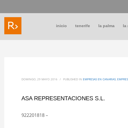
inicio
tenerife
la palma
la
DOMINGO, 29 MAYO 2016
/
PUBLISHED IN
EMPRESAS EN CANARIAS
,
EMPRES
ASA REPRESENTACIONES S.L.
922201818 –