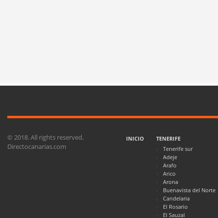
© 2018. All rights reserved.
INICIO
TENERIFE
Directocanarias.com
Tenerife sur
Adeje
Arafo
Arico
Arona
Buenavista del Norte
Candelaria
El Rosario
El Sauzal