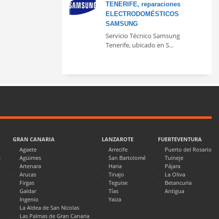
TENERIFE, reparaciones
ELECTRODOMÉSTICOS
SAMSUNG
Servicio Técnico Samsung
Tenerife, ubicado en S...
GRAN CANARIA
LANZAROTE
FUERTEVENTURA
Agaete
Arrecife
Puerto del Rosario
a
Agüimes
San Bartolomé
Tuineje
Artenara
Haria
Pájara
Arucas
Tinajo
La Oliva
Firgas
Teguise
Betancuria
Galdar
Tías
Antigua
Ingenio
Yaiza
La Aldea de San Nicolas
Las Palmas de Gran Canaria