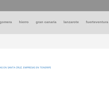
 gomera
hierro
gran canaria
lanzarote
fuerteventura
AS EN SANTA CRUZ
,
EMPRESAS EN TENERIFE