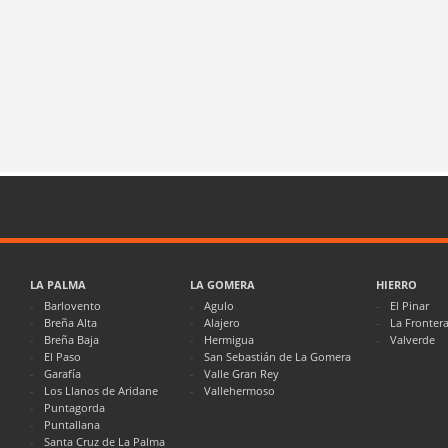
LA PALMA
LA GOMERA
HIERRO
Barlovento
Agulo
El Pinar
Breña Alta
Alajero
La Fronter
Breña Baja
Hermigua
Valverde
El Paso
San Sebastián de La Gomera
Garafía
Valle Gran Rey
Los Llanos de Aridane
Vallehermoso
Puntagorda
Puntallana
Santa Cruz de La Palma