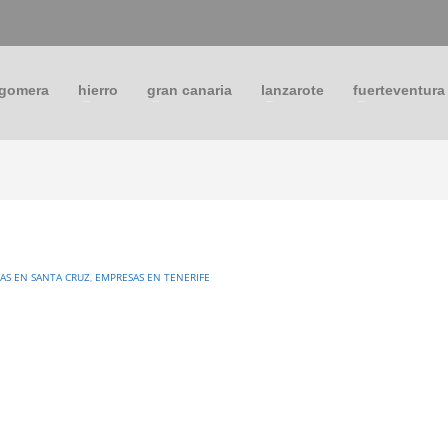
 gomera
hierro
gran canaria
lanzarote
fuerteventura
AS EN SANTA CRUZ
,
EMPRESAS EN TENERIFE