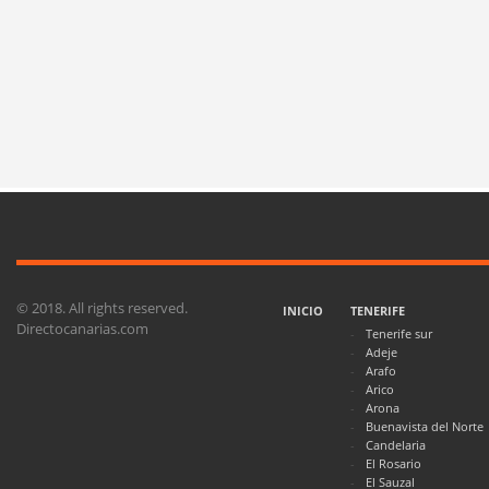
© 2018. All rights reserved.
INICIO
TENERIFE
Directocanarias.com
Tenerife sur
Adeje
Arafo
Arico
Arona
Buenavista del Norte
Candelaria
El Rosario
El Sauzal