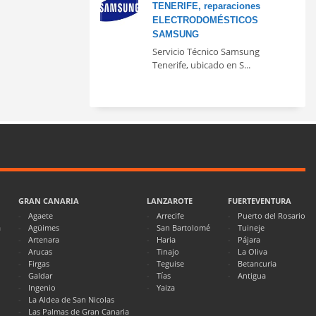
TENERIFE, reparaciones
ELECTRODOMÉSTICOS
SAMSUNG
Servicio Técnico Samsung
Tenerife, ubicado en S...
GRAN CANARIA
LANZAROTE
FUERTEVENTURA
Agaete
Arrecife
Puerto del Rosario
a
Agüimes
San Bartolomé
Tuineje
Artenara
Haria
Pájara
Arucas
Tinajo
La Oliva
Firgas
Teguise
Betancuria
Galdar
Tías
Antigua
Ingenio
Yaiza
La Aldea de San Nicolas
Las Palmas de Gran Canaria