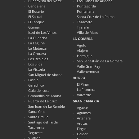
Buenavista del Norte
Los Llanos de Aridane
Candelaria
Puntagorda
El Rosario
Puntallana
El Sauzal
Santa Cruz de La Palma
El Tanque
Tazacorte
Güímar
Tijarafe
Icod de Los Vinos
Villa de Mazo
La Guancha
LA GOMERA
La Laguna
Agulo
La Matanza
Alajero
La Orotava
Hermigua
Los Realejos
San Sebastián de La Gomera
Los Silos
Valle Gran Rey
La Victoria
Vallehermoso
San Miguel de Abona
HIERRO
Fasnia
El Pinar
Garachico
La Frontera
Guía de Isora
Valverde
Granadilla de Abona
Puerto de La Cruz
GRAN CANARIA
San Juan de La Rambla
Agaete
Santa Cruz
Agüimes
Santa Úrsula
Artenara
Santiago del Teide
Arucas
Tacoronte
Firgas
Tegueste
Galdar
Vilaflor