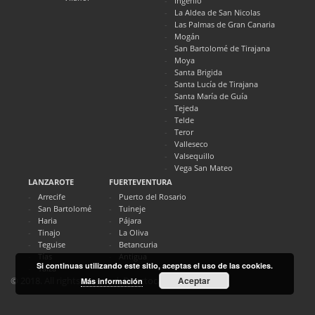
Ingenio
La Aldea de San Nicolas
Las Palmas de Gran Canaria
Mogán
San Bartolomé de Tirajana
Moya
Santa Brigida
Santa Lucía de Tirajana
Santa María de Guía
Tejeda
Telde
Teror
Valleseco
Valsequillo
Vega San Mateo
LANZAROTE
FUERTEVENTURA
Arrecife
Puerto del Rosario
San Bartolomé
Tuineje
Haria
Pájara
Tinajo
La Oliva
Teguise
Betancuria
Tías
Antigua
Si continuas utilizando este sitio, aceptas el uso de las cookies.
Yaiza
Aceptar
© 2018. All rights reserved. Directocanarias.com
Más información