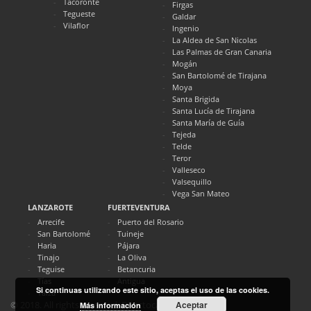
Tacoronte
Firgas
Tegueste
Galdar
Vilaflor
Ingenio
La Aldea de San Nicolas
Las Palmas de Gran Canaria
Mogán
San Bartolomé de Tirajana
Moya
Santa Brigida
Santa Lucía de Tirajana
Santa María de Guía
Tejeda
Telde
Teror
Valleseco
Valsequillo
Vega San Mateo
LANZAROTE
FUERTEVENTURA
Arrecife
Puerto del Rosario
San Bartolomé
Tuineje
Haria
Pájara
Tinajo
La Oliva
Teguise
Betancuria
Tías
Antigua
Si continuas utilizando este sitio, aceptas el uso de las cookies.
Yaiza
Aceptar
© 2018. All rights reserved. Directocanarias.com
Más información