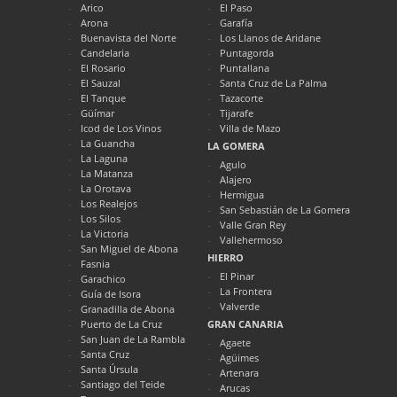
Arico
El Paso
Arona
Garafía
Buenavista del Norte
Los Llanos de Aridane
Candelaria
Puntagorda
El Rosario
Puntallana
El Sauzal
Santa Cruz de La Palma
El Tanque
Tazacorte
Güímar
Tijarafe
Icod de Los Vinos
Villa de Mazo
La Guancha
LA GOMERA
La Laguna
Agulo
La Matanza
Alajero
La Orotava
Hermigua
Los Realejos
San Sebastián de La Gomera
Los Silos
Valle Gran Rey
La Victoria
Vallehermoso
San Miguel de Abona
HIERRO
Fasnia
El Pinar
Garachico
La Frontera
Guía de Isora
Valverde
Granadilla de Abona
Puerto de La Cruz
GRAN CANARIA
San Juan de La Rambla
Agaete
Santa Cruz
Agüimes
Santa Úrsula
Artenara
Santiago del Teide
Arucas