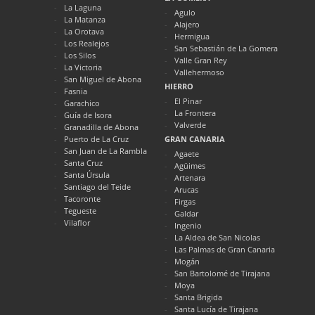
La Laguna
Agulo
La Matanza
Alajero
La Orotava
Hermigua
Los Realejos
San Sebastián de La Gomera
Los Silos
Valle Gran Rey
La Victoria
Vallehermoso
San Miguel de Abona
HIERRO
Fasnia
El Pinar
Garachico
La Frontera
Guía de Isora
Valverde
Granadilla de Abona
Puerto de La Cruz
GRAN CANARIA
San Juan de La Rambla
Agaete
Santa Cruz
Agüimes
Santa Úrsula
Artenara
Santiago del Teide
Arucas
Tacoronte
Firgas
Tegueste
Galdar
Vilaflor
Ingenio
La Aldea de San Nicolas
Las Palmas de Gran Canaria
Mogán
San Bartolomé de Tirajana
Moya
Santa Brigida
Santa Lucía de Tirajana