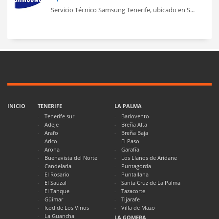
Servicio Técnico Samsung Tenerife, ubicado en S...
INICIO
TENERIFE
LA PALMA
Tenerife sur
Barlovento
Adeje
Breña Alta
Arafo
Breña Baja
Arico
El Paso
Arona
Garafía
Buenavista del Norte
Los Llanos de Aridane
Candelaria
Puntagorda
El Rosario
Puntallana
El Sauzal
Santa Cruz de La Palma
El Tanque
Tazacorte
Güímar
Tijarafe
Icod de Los Vinos
Villa de Mazo
La Guancha
LA GOMERA